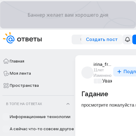
Создать пост
Главная
irina_frolova_1255
11лет
Подп
Моя лента
Изменено
Уважаемый ма
Пространства
Гадание
В ТОПЕ НА ОТВЕТАХ
просмотрите пожалуйста 
Информационные технологии
А сейчас что-то совсем другое