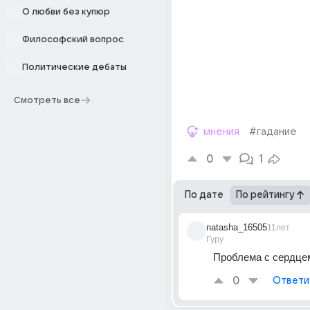
О любви без купюр
Философский вопрос
Политические дебаты
Смотреть все
мнения
#гадание
0
1
По дате
По рейтингу
natasha_16505
11лет
Гуру
Проблема с сердце
0
Ответи