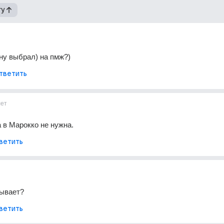
гу
ну выбрал) на пмж?)
тветить
лет
 в Марокко не нужна.
ветить
зывает?
ветить