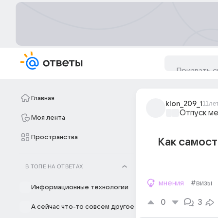
Главная
klon_209_1
11ле
Отпуск м
Моя лента
Пространства
Как самост
В ТОПЕ НА ОТВЕТАХ
мнения
#визы
Информационные технологии
0
3
А сейчас что-то совсем другое