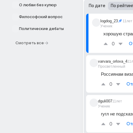
О любви без купюр
По дате
По рейтин
Философский вопрос
logdog_23
11лет
Ученик
Политические дебаты
хорошую стра
Смотреть все
0
О
varvara_orlova_4
11
Просветленный
Россиянам виза
0
От
dguli007
11лет
Ученик
гугл не подска
0
От