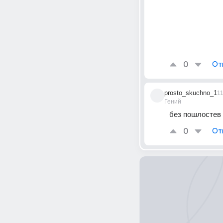
0
От
prosto_skuchno_1
1
Гений
без пошлостев и
0
От