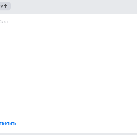
гу
11лет
тветить