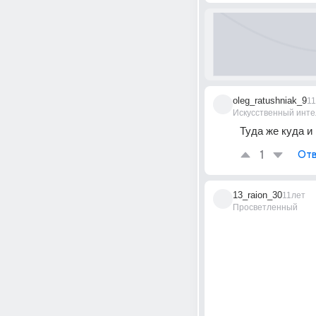
oleg_ratushniak_9
1
Искусственный инте
Туда же куда и
1
Отв
13_raion_30
11лет
Просветленный