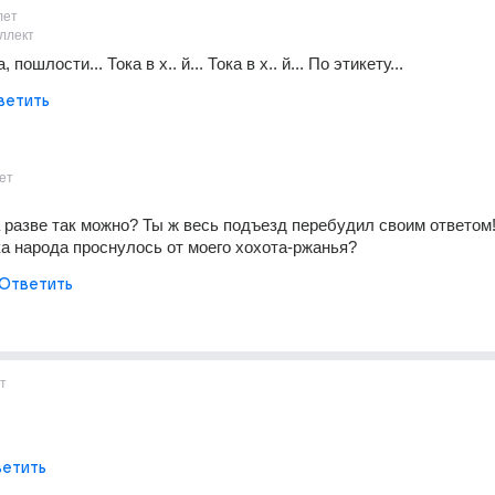
лет
ллект
 пошлости... Тока в х.. й... Тока в х.. й... По этикету...
ветить
ет
а разве так можно? Ты ж весь подъезд перебудил своим ответом!
ка народа проснулось от моего хохота-ржанья?
Ответить
т
етить