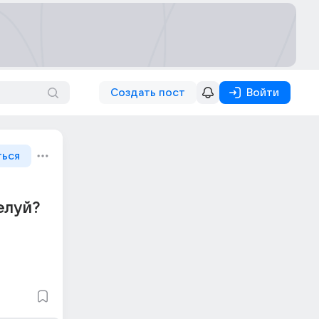
Создать пост
Войти
ться
елуй?