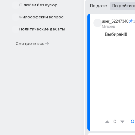
О любви без купюр
По дате
По рейтин
Философский вопрос
user_52247340
Мудрец
Политические дебаты
Выбирай!!!
Смотреть все
0
О