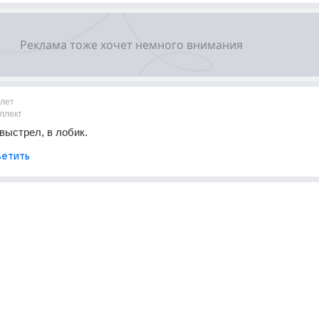
1лет
ллект
 выстрел, в лобик.
етить