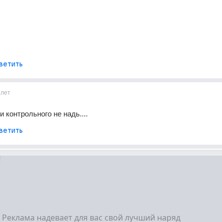
ветить
1лет
 контрольного не надь....
ветить