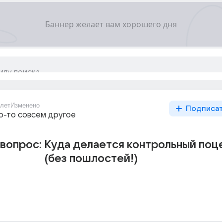
1лет
Изменено
Подписа
то-то совсем другое
вопрос: Куда делается контрольный поц
(без пошлостей!)