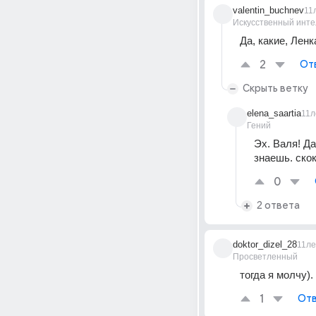
valentin_buchnev
11
Искусственный инте
Да, какие, Ленка,
2
От
Скрыть ветку
elena_saartia
11л
Гений
Эх. Валя! Д
знаешь. ско
0
2 ответа
doktor_dizel_28
11ле
Просветленный
тогда я молчу).
1
Отв