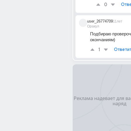
0
Отве
user_26774709
11лет
Оракул
Подбираю проверочн
окончаниям)
1
Ответи