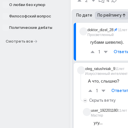
2
4
О любви без купюр
По дате
По рейтингу
Философский вопрос
Политические дебаты
doktor_dizel_28
11лет
Просветленный
Смотреть все
губами шевелю).
1
Ответ
oleg_ratushniak_9
11лет
Искусственный интеллект
А что, слышно?
1
Ответи
Скрыть ветку
user_192201180
11лет
Мастер
угу...