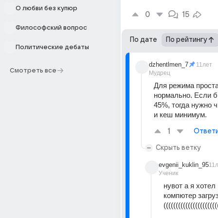
О любви без купюр
0
15
Философский вопрос
По дате
По рейтингу
Политические дебаты
dzhentlmen_7
11лет
Смотреть все
Мудрец
Для режима проста
нормально. Если б
45%, тогда нужно ч
и кеш минимум.
1
Ответ
Скрыть ветку
evgenii_kuklin_95
11
Ученик
нувот а я хотел 
компютер загруз
((((((((((((((((((((((