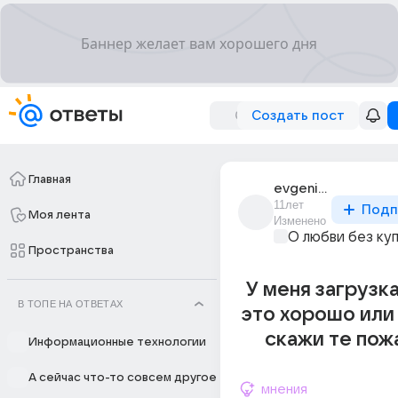
Создать пост
Главная
evgenii_kuklin_95
11лет
Подп
Моя лента
Изменено
О любви без ку
Пространства
У меня загрузк
В ТОПЕ НА ОТВЕТАХ
это хорошо или
скажи те пож
Информационные технологии
А сейчас что-то совсем другое
мнения