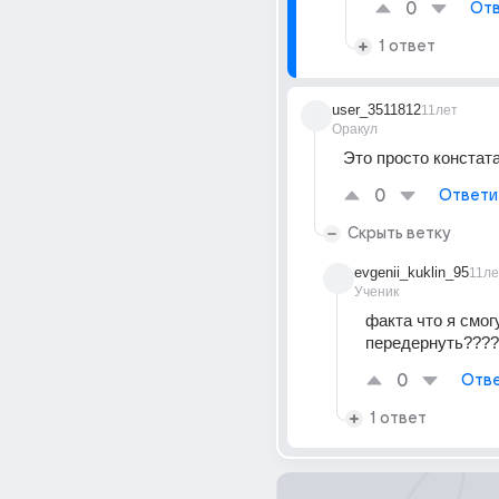
0
Отв
1 ответ
user_3511812
11лет
Оракул
Это просто констата
0
Ответи
Скрыть ветку
evgenii_kuklin_95
11ле
Ученик
факта что я смогу
передернуть????
0
Отве
1 ответ