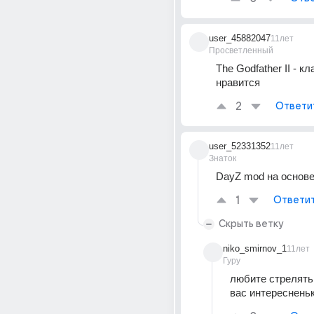
user_45882047
11лет
Просветленный
The Godfather II - кл
нравится
2
Ответи
user_52331352
11лет
Знаток
DayZ mod на основе
1
Ответи
Скрыть ветку
niko_smirnov_1
11лет
Гуру
любите стрелять 
вас интереснень