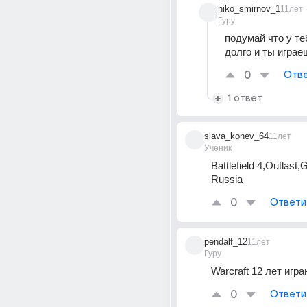
niko_smirnov_1
11лет
Гуру
подумай что у те
долго и ты играе
0
Отве
1 ответ
slava_konev_64
11лет
Ученик
Battlefield 4,Outlast,
Russia
0
Ответи
pendalf_12
11лет
Гуру
Warcraft 12 лет игра
0
Ответи