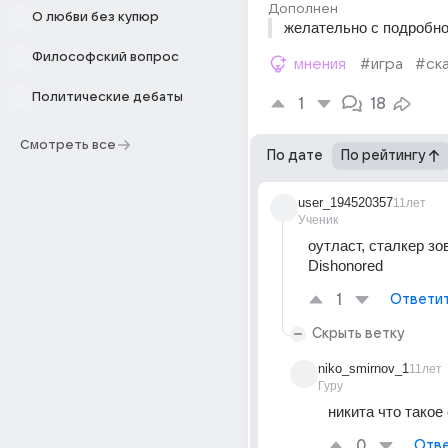
Дополнен
О любви без купюр
желательно с подробн
Философский вопрос
мнения
#игра
#ск
Политические дебаты
1
18
Смотреть все
По дате
По рейтингу
user_194520357
11лет
Ученик
оутласт, сталкер зов
Dishonored
1
Ответи
Скрыть ветку
niko_smirnov_1
11лет
Гуру
никита что такое
0
Отве