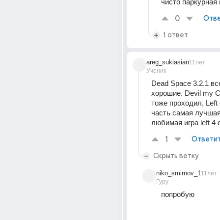
чисто паркурная 
0
Отве
1 ответ
areg_sukiasian
11лет
Ученик
Dead Space 3.2.1 все
хорошие. Devil my Cr
тоже проходил, Left 
часть самая лучшая
любимая игра left 4 
1
Ответи
Скрыть ветку
niko_smirnov_1
11лет
Гуру
попробую