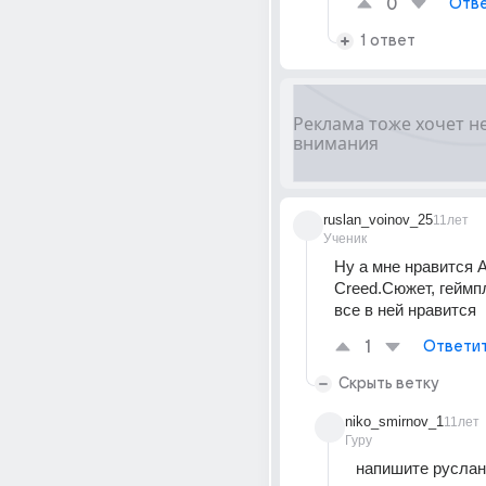
0
Отве
1 ответ
ruslan_voinov_25
11лет
Ученик
Ну а мне нравится A
Creed.Сюжет, геймпле
все в ней нравится
1
Ответи
Скрыть ветку
niko_smirnov_1
11лет
Гуру
напишите руслан 