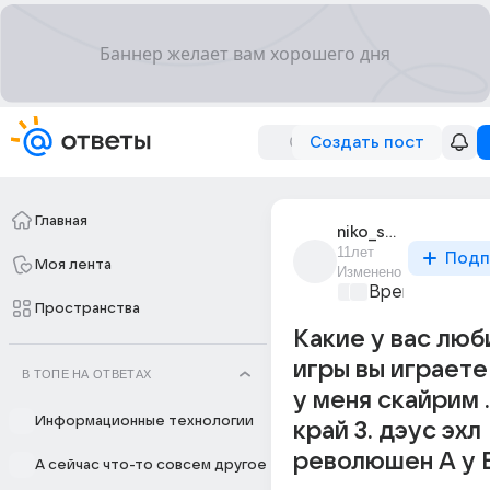
Создать пост
Главная
niko_smirnov_1
11лет
Подп
Моя лента
Изменено
Время игр
+1
Пространства
Какие у вас лю
игры вы играете
В ТОПЕ НА ОТВЕТАХ
у меня скайрим 
Информационные технологии
край 3. дэус эхл
революшен А у 
А сейчас что-то совсем другое