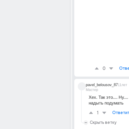
0
Отве
pavel_belousov_87
11лет
Мастер
Хех. Так это.... Ну...
надыть подумать
1
Ответи
Скрыть ветку