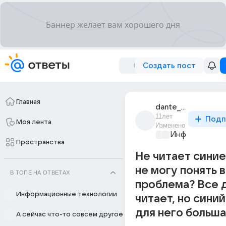
Создать пост
Главная
dante_sparda_1
11лет
Подп
Моя лента
Изменено
Информационн
Пространства
Не читает синие
не могу понять 
В ТОПЕ НА ОТВЕТАХ
проблема? Все 
Информационные технологии
читает, но синий
для него большая
А сейчас что-то совсем другое