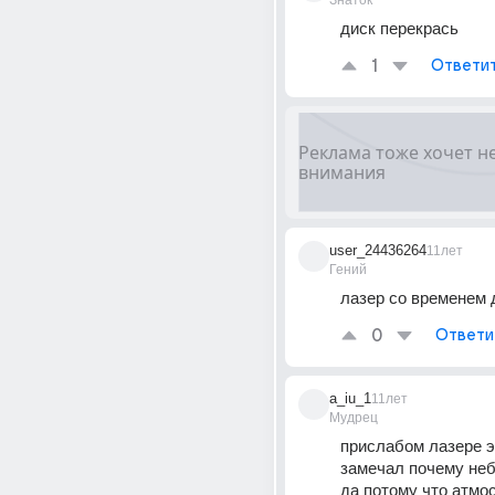
Знаток
диск перекрась
1
Ответи
user_24436264
11лет
Гений
лазер со временем 
0
Ответи
a_iu_1
11лет
Мудрец
прислабом лазере эт
замечал почему неб
да потому что атмо