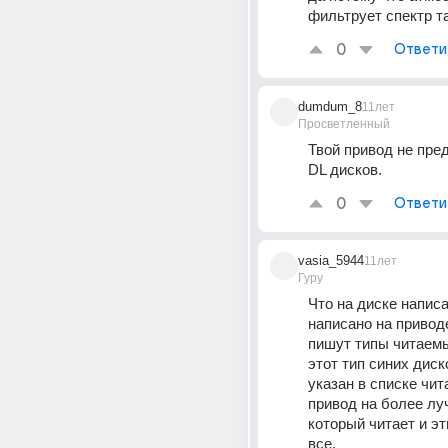
фильтрует спектр та
0
Ответи
dumdum_8
11лет
Просветленный
Твой привод не пред
DL дисков.
0
Ответи
vasia_5944
11лет
Гуру
Что на диске написан
написано на приводе
пишут типы читаемых
этот тип синих диск
указан в списке чит
привод на более луч
который читает и эти
все.