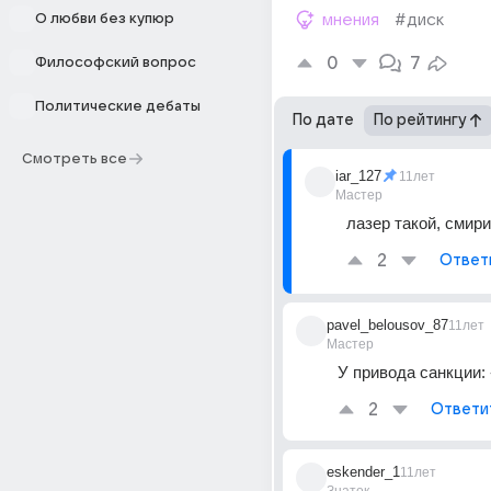
О любви без купюр
мнения
#диск
0
7
Философский вопрос
Политические дебаты
По дате
По рейтингу
Смотреть все
iar_127
11лет
Мастер
лазер такой, смир
2
Ответ
pavel_belousov_87
11лет
Мастер
У привода санкции:
2
Ответи
eskender_1
11лет