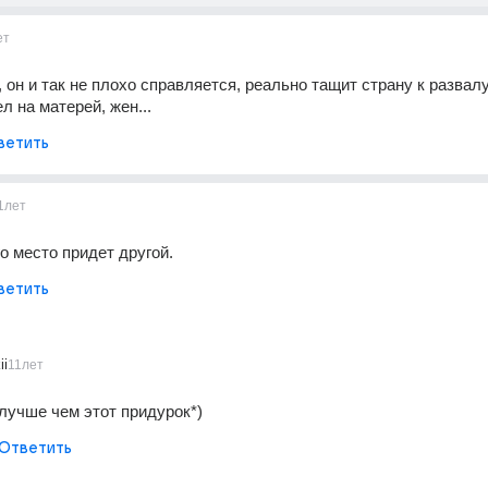
ет
 он и так не плохо справляется, реально тащит страну к развалу 
л на матерей, жен...
ветить
1лет
о место придет другой.
ветить
ii
11лет
лучше чем этот придурок*)
Ответить