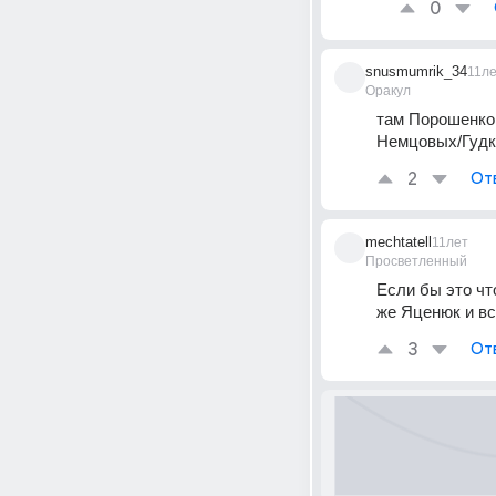
0
snusmumrik_34
11л
Оракул
там Порошенко 
Немцовых/Гудк
2
От
mechtatell
11лет
Просветленный
Если бы это что
же Яценюк и вс
3
От