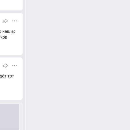
 наших 
тков
ёт тот 