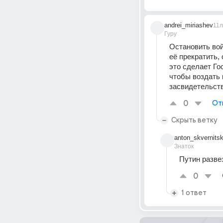
andrei_miriashev
11л
Гуру
Остановить войн
её прекратить, 
это сделает Гос
чтобы воздать 
засвидетельств
0
От
Скрыть ветку
anton_skvernitsk
Знаток
Путин разве
0
1 ответ