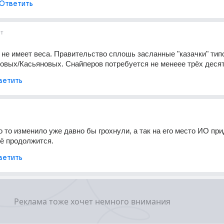
Ответить
ет
не имеет веса. Правительство сплошь засланные "казачки" типо
овых/Касьяновых. Снайперов потребуется не менеее трёх деся
ветить
 то изменило уже давно бы грохнули, а так на его место ИО прид
ё продолжится.
ветить