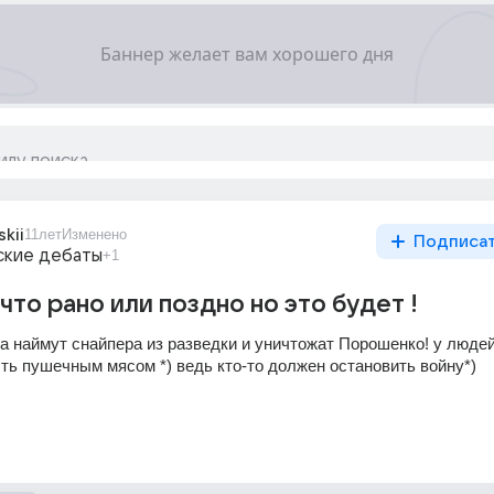
skii
11лет
Изменено
Подписа
ские дебаты
+1
что рано или поздно но это будет !
а наймут снайпера из разведки и уничтожат Порошенко! у людей
ыть пушечным мясом *) ведь кто-то должен остановить войну*)