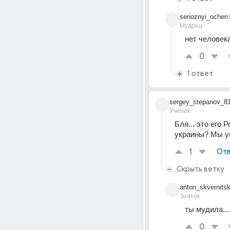
serioznyi_ochen
Мудрец
нет человека
0
1 ответ
sergey_stepanov_8
Ученик
Бля... это его 
украины? Мы 
1
Отв
Скрыть ветку
anton_skvernitsk
Знаток
ты мудила...
0