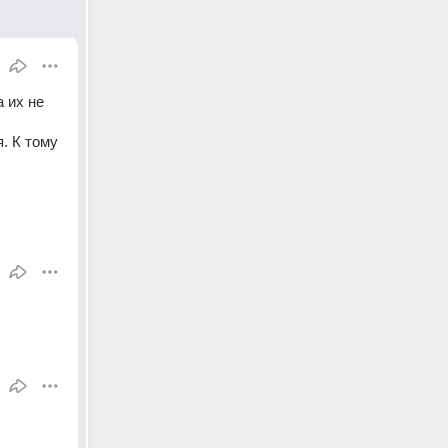
 их не 
 К тому 