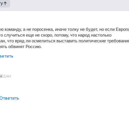
гу
 команду, а не поросенка, иначе толку не будет, но если Европа
то случиться еще не скоро, потому, что народ настолько 
ан, что вряд ли осмелиться выставить политические требования.
опять обвинят Россию.
ветить
ii
11лет
Ответить