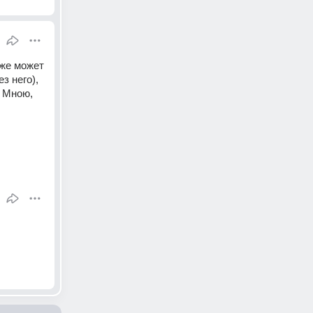
же может 
 него), 
 Мною, 