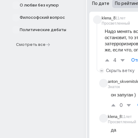
По дате
По рейтин
О любви без купюр
Философский вопрос
klena_8
11лет
Просветленный
Политические дебаты
Надо менять всю
остановит, то э
затерроризиров
Смотреть все
же, если что, 
4
От
Скрыть ветку
anton_skvernitsk
Знаток
он запуган )
0
klena_8
11лет
Просветленный
да