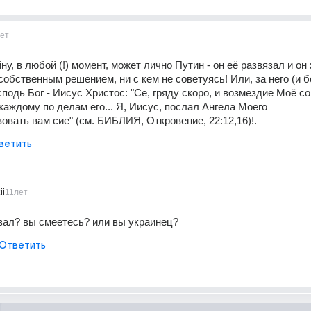
ет
у, в любой (!) момент, может лично Путин - он её развязал и он 
собственным решением, ни с кем не советуясь! Или, за него (и без
подь Бог - Иисус Христос: "Се, гряду скоро, и возмездие Моё со
каждому по делам его... Я, Иисус, послал Ангела Моего 
овать вам сие" (см. БИБЛИЯ, Откровение, 22:12,16)!.
ветить
ii
11лет
зал? вы смеетесь? или вы украинец?
Ответить