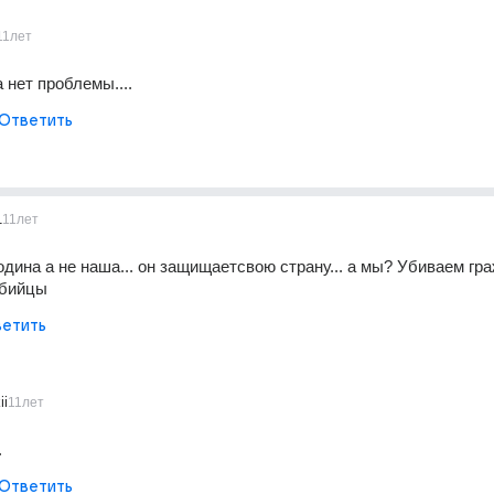
11лет
 нет проблемы....
Ответить
1
11лет
Родина а не наша... он защищаетсвою страну... а мы? Убиваем гра
убийцы
етить
ii
11лет
.
Ответить