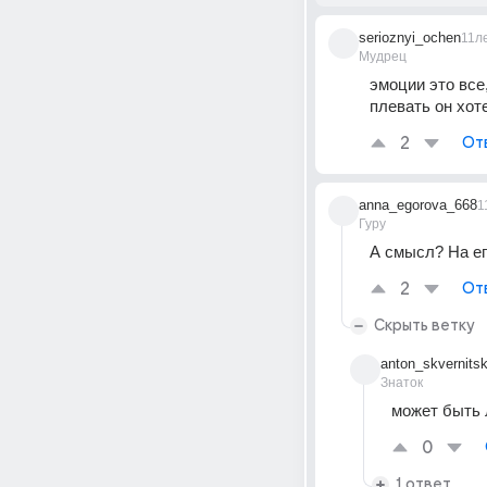
serioznyi_ochen
11л
Мудрец
эмоции это все,
плевать он хоте
2
От
anna_egorova_668
1
Гуру
А смысл? На ег
2
От
Скрыть ветку
anton_skvernitsk
Знаток
может быть 
0
1 ответ