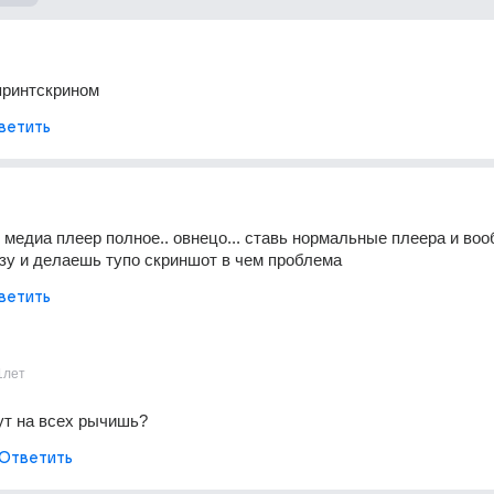
принтскрином
ветить
н медиа плеер полное.. овнецо... ставь нормальные плеера и воо
зу и делаешь тупо скриншот в чем проблема
ветить
1лет
ут на всех рычишь?
Ответить