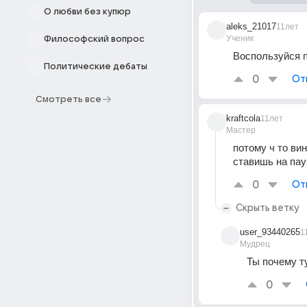
О любви без купюр
aleks_21017
11лет
Ученик
Философский вопрос
Воспользуйся 
Политические дебаты
0
От
Смотреть все
kraftcola
11лет
Мастер
потому ч то ви
ставишь на пау
0
От
Скрыть ветку
user_93440265
1
Мудрец
Ты почему т
0