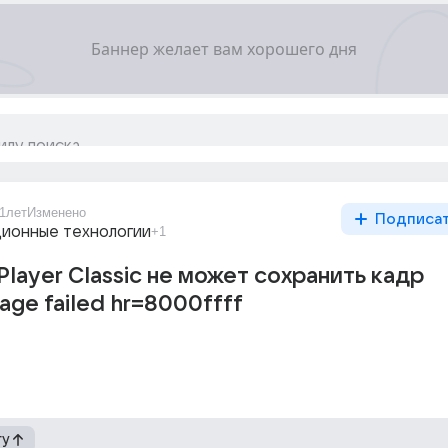
1лет
Изменено
Подписа
ионные технологии
+1
Player Classic не может сохранить кадр
age failed hr=8000ffff
гу