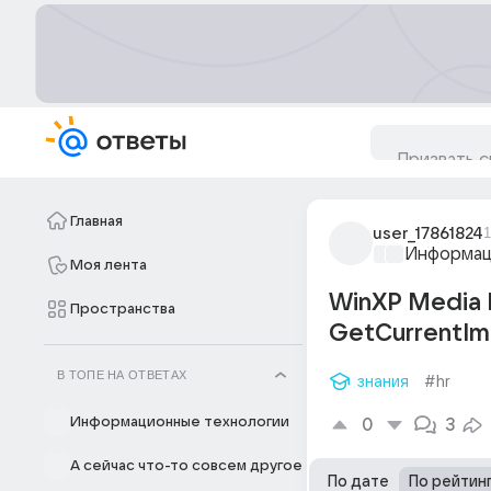
Главная
user_17861824
1
Информац
Моя лента
WinXP Media 
Пространства
GetCurrentIm
В ТОПЕ НА ОТВЕТАХ
знания
#hr
Информационные технологии
0
3
А сейчас что-то совсем другое
По дате
По рейтин