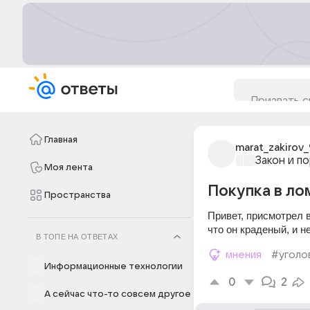
Главная
marat_zakirov_
Закон и п
Моя лента
Покупка в л
Пространства
Привет, присмотрел в
что он краденый, и н
В ТОПЕ НА ОТВЕТАХ
мнения
#уголо
Информационные технологии
0
2
А сейчас что-то совсем другое