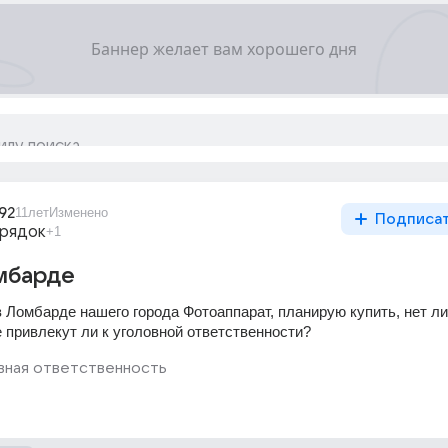
92
11лет
Изменено
Подписа
орядок
+1
омбарде
 Ломбарде нашего города Фотоаппарат, планирую купить, нет ли 
е привлекут ли к уголовной ответственности?
вная ответственность