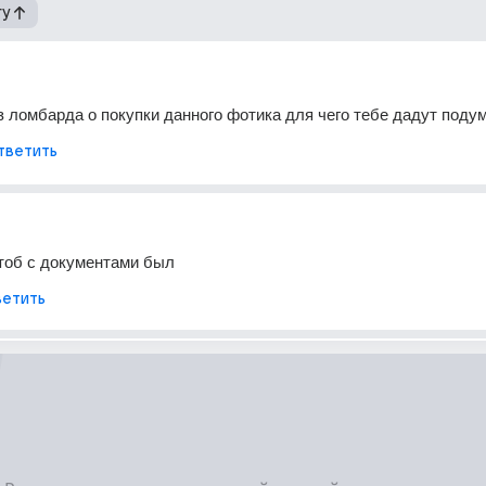
гу
з ломбарда о покупки данного фотика для чего тебе дадут поду
тветить
тоб с документами был
етить