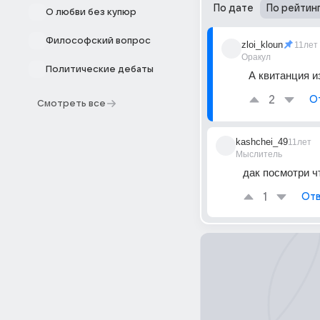
По дате
По рейтин
О любви без купюр
Философский вопрос
zloi_kloun
11лет
Оракул
Политические дебаты
А квитанция и
2
О
Смотреть все
kashchei_49
11лет
Мыслитель
дак посмотри ч
1
Отв