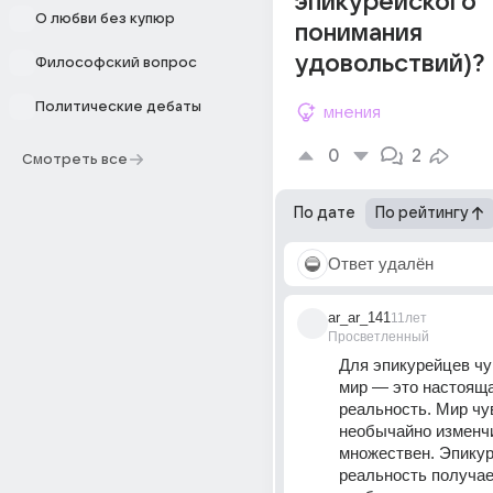
эпикурейского
О любви без купюр
понимания
удовольствий)?
Философский вопрос
Политические дебаты
мнения
0
2
Смотреть все
По дате
По рейтингу
Ответ удалён
ar_ar_141
11лет
Просветленный
Для эпикурейцев чу
мир — это настояща
реальность. Мир чу
необычайно изменчи
множествен. Эпикур
реальность получает