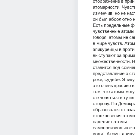
отображение в прин
атомарности. Чувст
изменчив, но не нас
он был абсолютно н
Есть предельные фо
чувственные атомы, 
говоря, атомы не сам
в мире чувств. Атомо
эпикурейцы в проти
выступают за прима
множественности. Но
ставится под сомнен
представление о ст
роке, судьбе. Эпик
это очень красиво в
том, что атомы могу
отклоняться в ту ил
сторону. По Демокри
образовался от взаи
столкновения атомов
наделяет атомы 
самопроизвольность
воли". Атомы движут