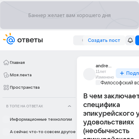
Создать пост
Главная
andrew_arkhipow_1
11лет
Подп
Моя лента
Изменено
Философский в
Пространства
В чем заключае
специфика
В ТОПЕ НА ОТВЕТАХ
эпикурейского 
Информационные технологии
удовольствиях
(необычность
А сейчас что-то совсем другое