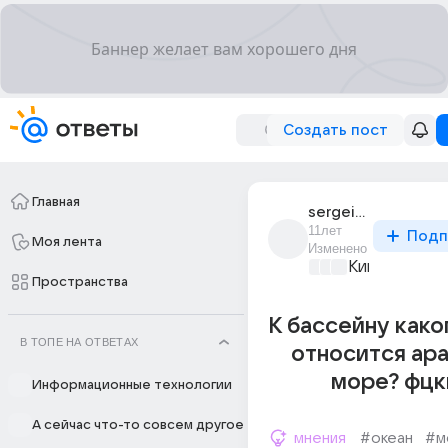
Создать пост
Главная
sergei_oblozhenko
11лет
Подп
Моя лента
Изменено
Киномания
+2
Пространства
К бассейну како
В ТОПЕ НА ОТВЕТАХ
относится ар
море? фцк
Информационные технологии
А сейчас что-то совсем другое
мнения
#океан
#м