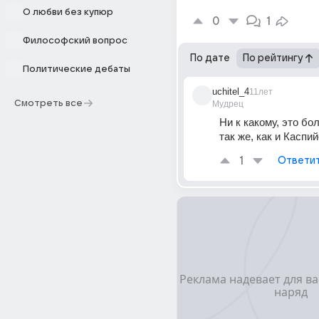
О любви без купюр
0
1
Философский вопрос
По дате
По рейтингу
Политические дебаты
uchitel_4
11лет
Смотреть все
Мудрец
Ни к какому, это бол
так же, как и Каспий
1
Ответи