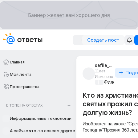
Создать пост
Главная
safiia_82
11лет
Подп
Моя лента
Изменено
Философский 
Пространства
Кто из христиан
святых прожил 
В ТОПЕ НА ОТВЕТАХ
долгую жизнь?
Информационные технологии
Изображен на иконе "Срет
Господня"Прожил 360 лет
А сейчас что-то совсем другое