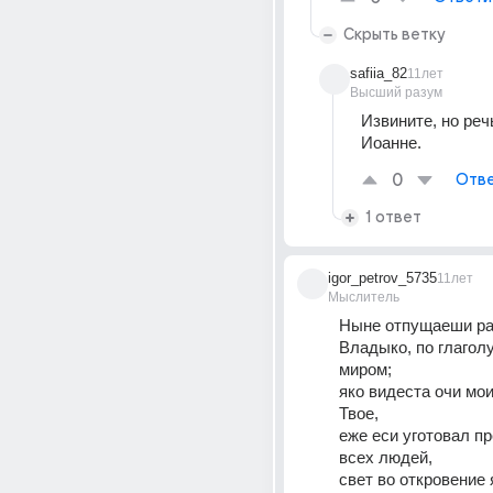
Скрыть ветку
safiia_82
11лет
Высший разум
Извините, но речь
Иоанне.
0
Отве
1 ответ
igor_petrov_5735
11лет
Мыслитель
Ныне отпущаеши раб
Владыко, по глаголу 
миром;
яко видеста очи мои
Твое,
еже еси уготовал пр
всех людей,
свет во откровение 