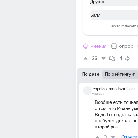
Другое
Балл
Всего голосов: 
мнения
опрос
23
14
По дате
По рейтингу
leopoldo_mendoza
11лет
Ученик
Вообще есть точная
о том, что Иоанн ум
Ведь Господь сказал
пребудет доколе не 
второй раз.
0
Ответи