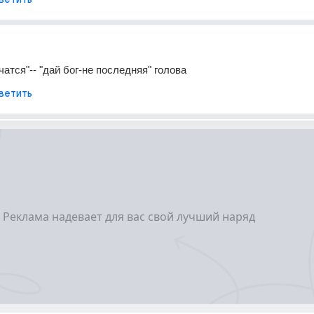
чатся"-- "дай бог-не последняя" голова
ветить