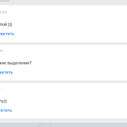
1лет
пой )))
ветить
ет
дкие выделения?
ветить
т
лу))
етить