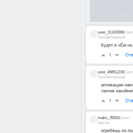
user_31243099
11ле
Просветленный
будет в чЁм на
1
Отв
user_49851239
11ле
Просветленный
апликацию нак
танчик какойнить
1
Отв
maks_35816
11лет
Знаток
огребёшь по п