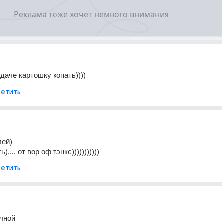
т
 даче картошку копать))))
етить
т
лей)
).... от вор оф тэнкс)))))))))))
етить
олной