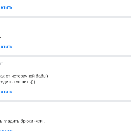
етить
...
етить
ет
как от истеричной бабы)
ходить тошнить)))
етить
 гладить брюки -жги .
ветить