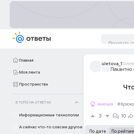
Главная
uletova_1
11лет
Пикантно 
Моя лента
Пространства
Что
В ТОПЕ НА ОТВЕТАХ
мнения
#брюк
Информационные технологии
3
10
А сейчас что-то совсем другое
По дате
По рейтин