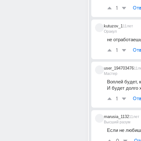
1
Отв
kutuzov_1
11лет
Оракул
не отработаешь.
1
Отв
user_194703476
11л
Мастер
Воплей будет, 
И будет долго 
1
Отв
marusia_1132
11лет
Высший разум
Если не любишь
От