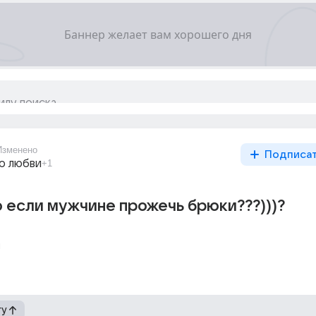
Изменено
Подписа
о любви
+1
 если мужчине прожечь брюки???)))?
и
гу