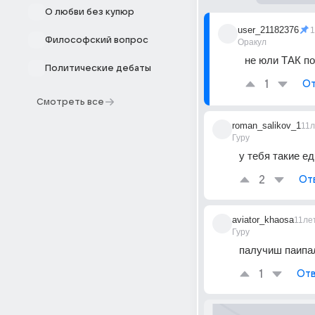
О любви без купюр
user_21182376
1
Философский вопрос
Оракул
не юли ТАК по
Политические дебаты
1
От
Смотреть все
roman_salikov_1
11л
Гуру
у тебя такие е
2
От
aviator_khaosa
11ле
Гуру
палучиш паипа
1
Отв