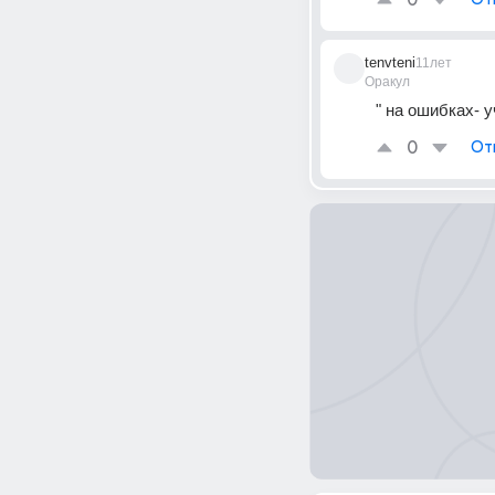
0
tenvteni
11лет
Оракул
" на ошибках- у
0
От