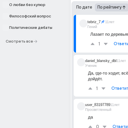
О любви без купюр
По дате
По рейтингу
Философский вопрос
tebriz_7
11лет
Гений
Политические дебаты
Лазает по деревья
Смотреть все
1
Ответ
daniel_blansky_dbl
11лет
Ученик
Да, где-то ходит, всё
дойдёт.
1
Ответи
user_83197789
11лет
Просветленный
да
0
Ответи