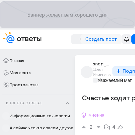
Создать пост
Главная
sneg_pushistyi
11лет
Подп
Моя лента
Изменено
Уважаемый маг
Пространства
Счастье ходит р
В ТОПЕ НА ОТВЕТАХ
мнения
Информационные технологии
2
4
А сейчас что-то совсем другое