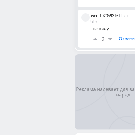
user_192059316
11лет
Гуру
не вижу
0
Ответи