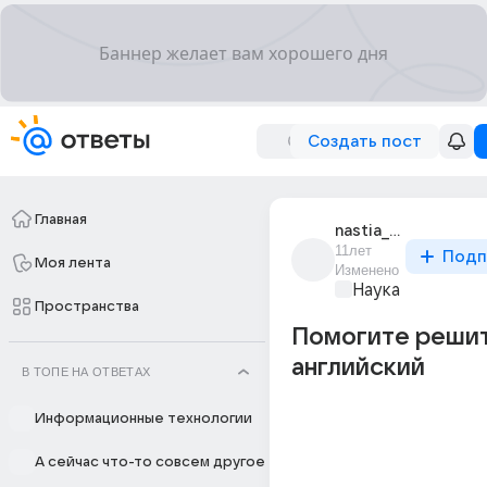
Создать пост
Главная
nastia_shatova_3
11лет
Подп
Моя лента
Изменено
Наука
Пространства
Помогите реши
английский
В ТОПЕ НА ОТВЕТАХ
Информационные технологии
А сейчас что-то совсем другое