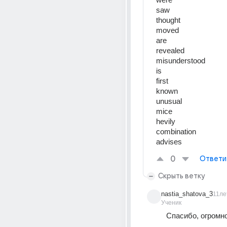
saw
thought
moved
are
revealed
misunderstood
is
first
known
unusual
mice
hevily
combination
advises
0
Ответи
Скрыть ветку
nastia_shatova_3
11ле
Ученик
Спасибо, огромн