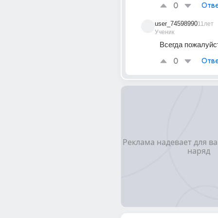
0
Отве
user_74598990
11лет
Ученик
Всегда пожалуйс
0
Отве