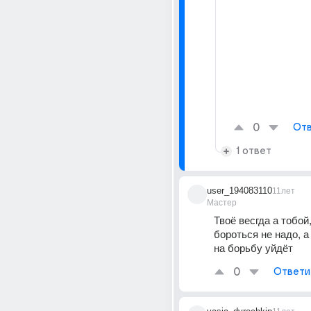
0
Отв
1 ответ
user_194083110
11лет
Мастер
Твоё весгда а тобой, 
бороться не надо, а 
на борьбу уйдёт
0
Ответи