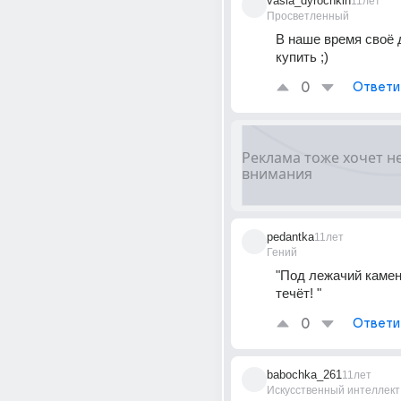
vasia_dyrochkin
11лет
Просветленный
В наше время своё 
купить ;)
0
Ответи
pedantka
11лет
Гений
"Под лежачий камень
течёт! "
0
Ответи
babochka_261
11лет
Искусственный интеллект