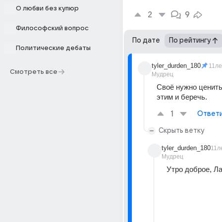
О любви без купюр
2
9
Философский вопрос
По дате
По рейтингу
Политические дебаты
tyler_durden_180
11ле
Смотреть все
Мудрец
Своё нужно ценить
этим и беречь.
1
Ответ
Скрыть ветку
tyler_durden_180
11л
Мудрец
Утро доброе, Ла