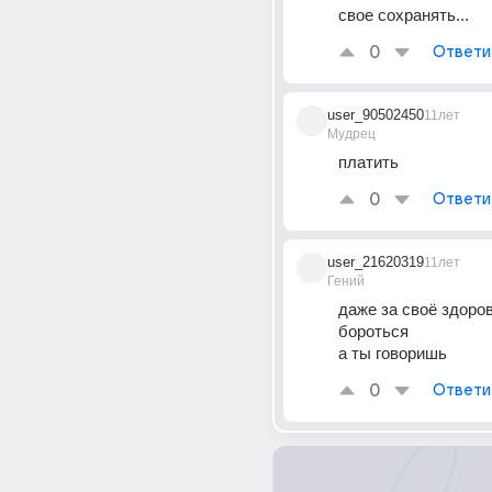
свое сохранять...
0
Ответи
user_90502450
11лет
Мудрец
платить
0
Ответи
user_21620319
11лет
Гений
даже за своё здоров
бороться
а ты говоришь
0
Ответи