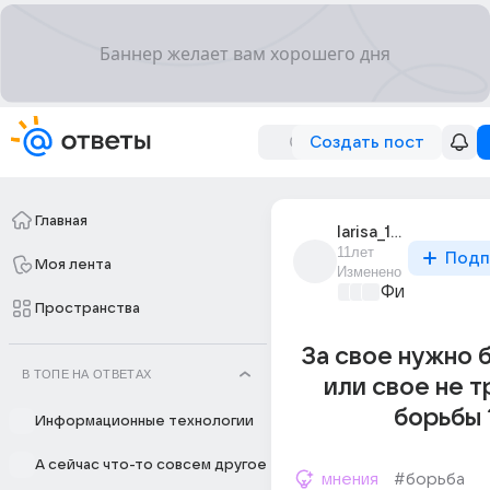
Создать пост
Главная
larisa_14168
11лет
Подп
Моя лента
Изменено
Философски
Пространства
За свое нужно 
В ТОПЕ НА ОТВЕТАХ
или свое не 
борьбы 
Информационные технологии
А сейчас что-то совсем другое
мнения
#борьба