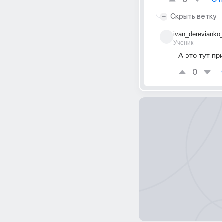
0
Скрыть ветку
ivan_derevianko
Ученик
А это тут пр
0