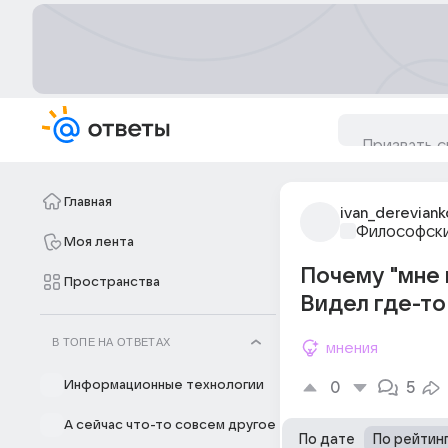
Главная
ivan_derevian
Философски
Моя лента
Почему "мне н
Пространства
Видел где-то
В ТОПЕ НА ОТВЕТАХ
мнения
Информационные технологии
0
5
А сейчас что-то совсем другое
По дате
По рейтин