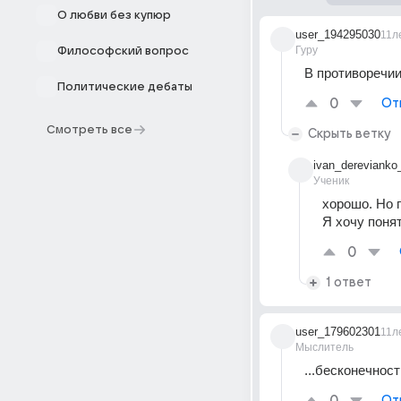
О любви без купюр
user_194295030
11л
Гуру
Философский вопрос
В противоречии
Политические дебаты
0
От
Смотреть все
Скрыть ветку
ivan_derevianko
Ученик
хорошо. Но п
Я хочу поня
0
1 ответ
user_179602301
11л
Мыслитель
...бесконечност
От