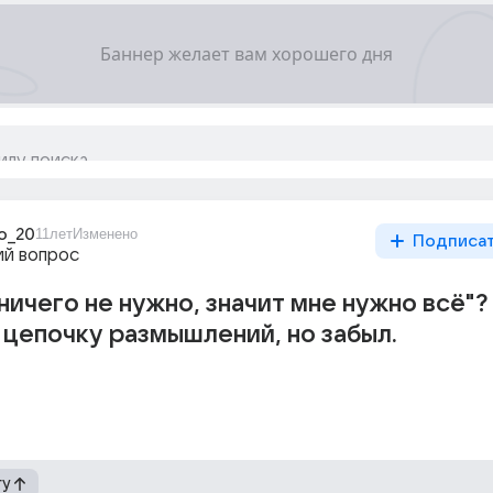
ko_20
11лет
Изменено
Подписа
й вопрос
ичего не нужно, значит мне нужно всё"? 
 цепочку размышлений, но забыл.
гу