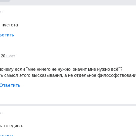
ет
 пустота
ветить
_20
11лет
очему если "мне ничего не нужно, значит мне нужно всё"?
ть смысл этого высказывания, а не отдельное философствовани
Ответить
ет
ь-то едина.
ветить