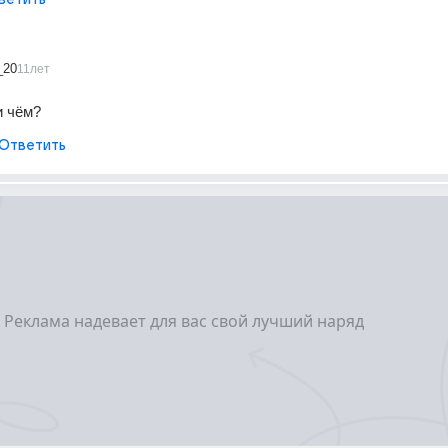
_20
11лет
и чём?
Ответить