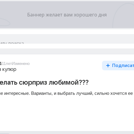
4
11лет
Изменено
Подписа
з купюр
елать сюрприз любимой???
 интересные. Варианты, и выбрать лучший, сильно хочется ее 