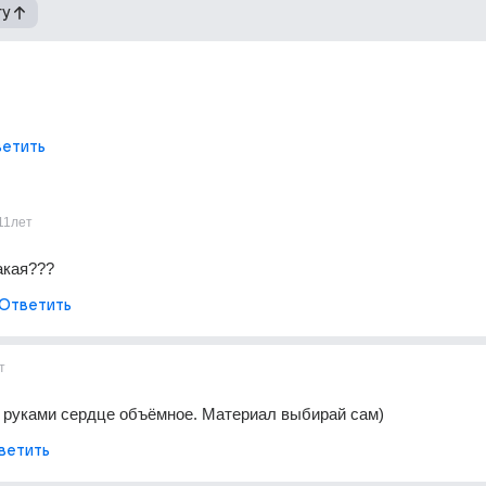
гу
етить
11лет
акая???
Ответить
т
 руками сердце объёмное. Материал выбирай сам)
ветить