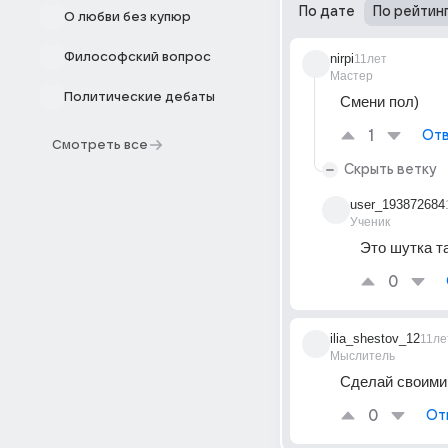
По дате
По рейтин
О любви без купюр
Философский вопрос
nirpi
11лет
Мастер
Политические дебаты
Смени пол)
1
Отв
Смотреть все
Скрыть ветку
user_193872684
Ученик
Это шутка т
0
ilia_shestov_12
11ле
Мыслитель
Сделай своими
0
От