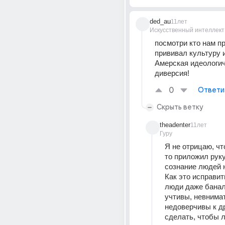
ded_au
11лет
Искусственный интеллект
посмотри кто нам п
прививал культуру и
Амерская идеологич
диверсия!
0
Ответи
Скрыть ветку
theadenter
11лет
Гуру
Я не отрицаю, чт
то приложил руку
сознание людей н
Как это исправит
люди даже банал
учтивы, невнимат
недоверчивы к др
сделать, чтобы л