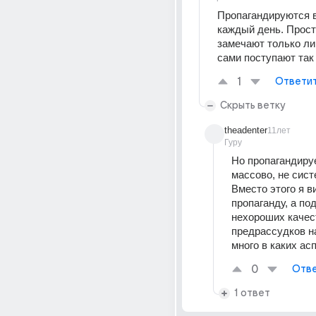
Пропагандируются в
каждый день. Просто
замечают только лиш
сами поступают так
1
Ответи
Скрыть ветку
theadenter
11лет
Гуру
Но пропагандируе
массово, не сист
Вместо этого я ви
пропаганду, а под
нехороших качест
предрассудков на
много в каких асп
0
Отве
1 ответ