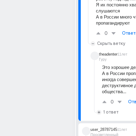
Я их постоянно хва
слушаются
А в России много чт
пропагандируют
0
Ответ
Скрыть ветку
theadenter
11лет
Гуру
Это хорошее де
А в России проп
иногда совершен
деструктивное д
общества...
0
Отв
1 ответ
user_28787145
11лет
Просветленный