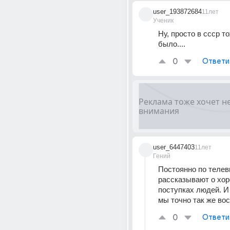
user_193872684
11лет
Ученик
Ну, просто в ссср то
было....
0
Ответи
user_6447403
11лет
Гений
Постоянно по телев
рассказывают о хор
поступках людей. И 
мы точно так же во
0
Ответи