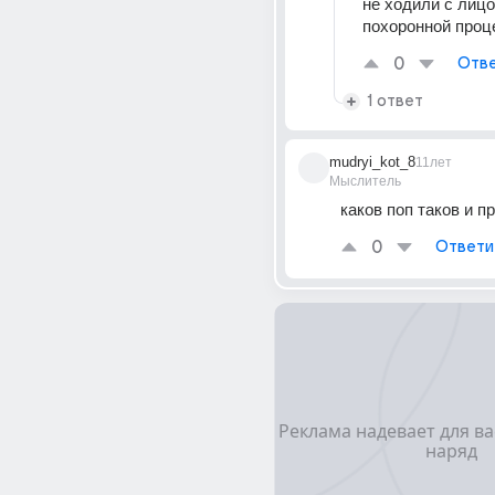
не ходили с лицом
похоронной проц
0
Отве
1 ответ
mudryi_kot_8
11лет
Мыслитель
каков поп таков и п
0
Ответи