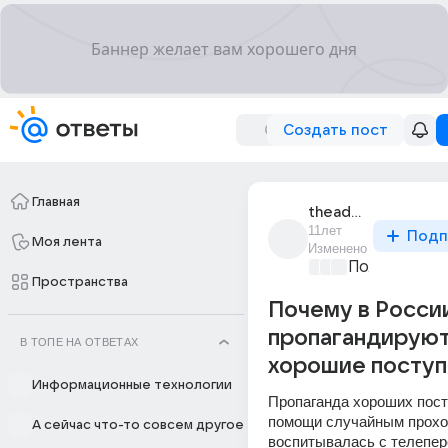
Создать пост
Главная
theadenter
11лет
Подп
Моя лента
Изменено
Политически
Пространства
Почему в Росси
пропагандирую
В ТОПЕ НА ОТВЕТАХ
хорошие поступ
Информационные технологии
Пропаганда хороших посту
помощи случайным прохо
А сейчас что-то совсем другое
воспитывалась с телепер