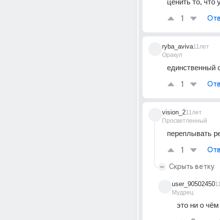
ценить то, что 
1
Отв
ryba_aviva
11лет
Оракул
единственный 
1
Отв
vision_2
11лет
Просветленный
переплывать ре
1
Отв
Скрыть ветку
user_90502450
1
Мудрец
это ни о чём