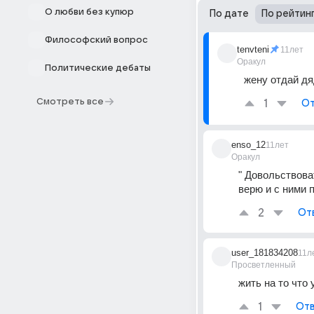
О любви без купюр
По дате
По рейтин
Философский вопрос
tenvteni
11лет
Оракул
Политические дебаты
жену отдай дяд
Смотреть все
1
От
enso_12
11лет
Оракул
" Довольствоват
верю и с ними п
2
От
user_181834208
11л
Просветленный
жить на то что 
1
Отв