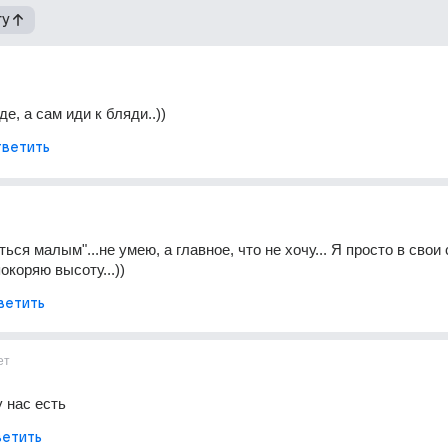
гу
е, а сам иди к бляди..))
ветить
ься малым"...не умею, а главное, что не хочу... Я просто в свои 
окоряю высоту...))
ветить
ет
у нас есть
етить