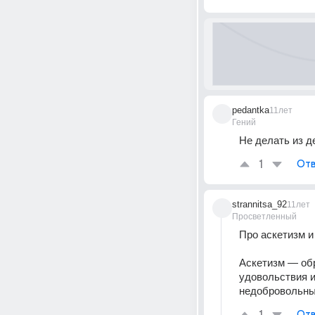
pedantka
11лет
Гений
Не делать из де
1
Отв
strannitsa_92
11лет
Просветленный
Про аскетизм и
Аскетизм — обр
удовольствия и
недобровольны
Отв