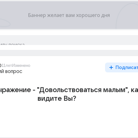
0
11лет
Изменено
Подписа
й вопрос
ражение - "Довольствоваться малым", ка
видите Вы?