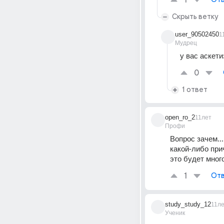
1
Скрыть ветку
user_90502450
1
Мудрец
у вас аскети
0
1 ответ
open_ro_2
11лет
Профи
Вопрос зачем..
какой-либо прич
это будет много
1
Отв
study_study_12
11л
Ученик