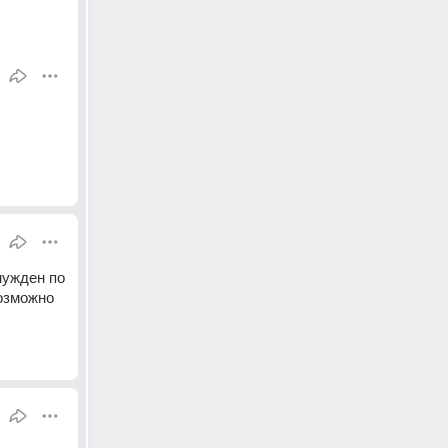
нужден по 
озможно 