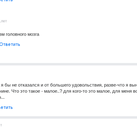
1лет
зм головного мозга
Ответить
. я бы не отказался и от большего удовольствия, разве-что я вы
ине. Что это такое - малое..? для кого-то это малое, для меня в
...
етить
ет