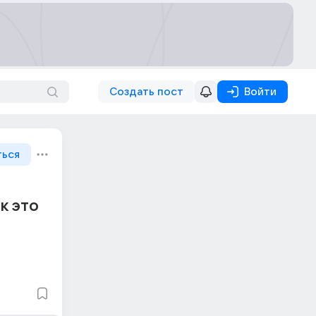
Создать пост
Войти
ться
к это