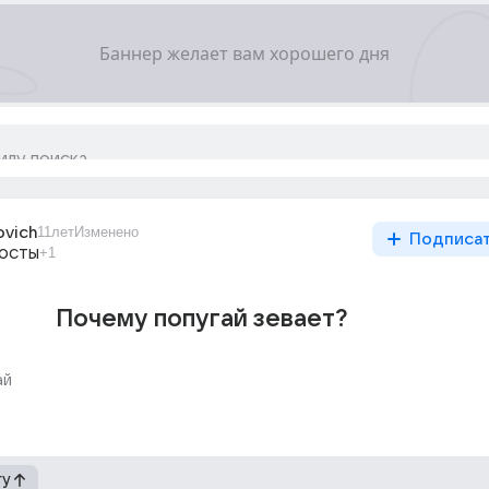
ovich
11лет
Изменено
Подписа
восты
+1
Почему попугай зевает?
ай
гу