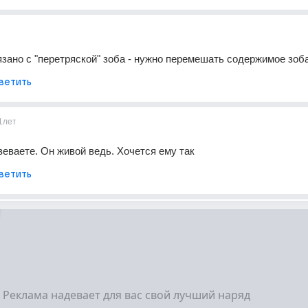
зано с "перетряской" зоба - нужно перемешать содержимое зоба
ветить
1лет
зеваете. Он живой ведь. Хочется ему так
ветить