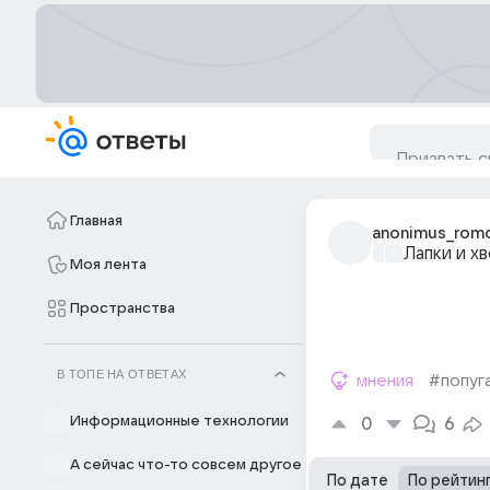
Главная
anonimus_rom
Лапки и х
Моя лента
Пространства
В ТОПЕ НА ОТВЕТАХ
мнения
#попуг
Информационные технологии
0
6
А сейчас что-то совсем другое
По дате
По рейтин