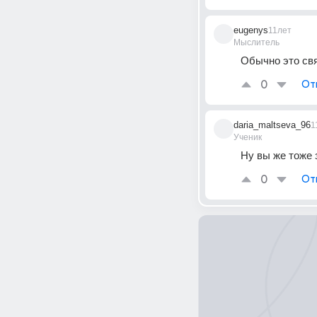
eugenys
11лет
Мыслитель
Обычно это свя
0
От
daria_maltseva_96
1
Ученик
Ну вы же тоже 
0
От