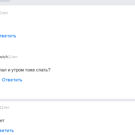
11лет
тветить
vich
11лет
пал и утром тоже спать?
Ответить
11лет
ает
ветить