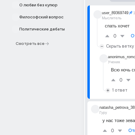
О любви без купюр
user_89369749
Философский вопрос
Мыслитель
спать хочет
Политические дебаты
0
О
Смотреть все
Скрыть ветку
anonimus_romo
Ученик
Всю ночь с
0
1 ответ
natasha_petrova_38
Гуру
у нас тоже зев
0
От