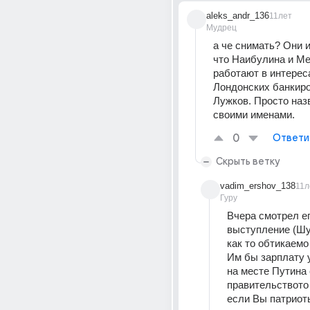
aleks_andr_136
11лет
Мудрец
а че снимать? Они и
что Наибулина и Ме
работают в интереса
Лондонских банкиров.
Лужков. Просто наз
своими именами.
0
Ответи
Скрыть ветку
vadim_ershov_138
11л
Гуру
Вчера смотрел ег
выступление (Шу
как то обтикаемо 
Им бы зарплату у
на месте Путина 
правительството 
если Вы патриоты