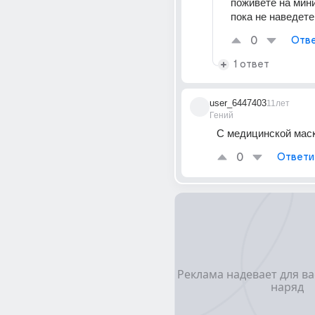
поживете на мин
пока не наведете
0
Отве
1 ответ
user_6447403
11лет
Гений
С медицинской мас
0
Ответи