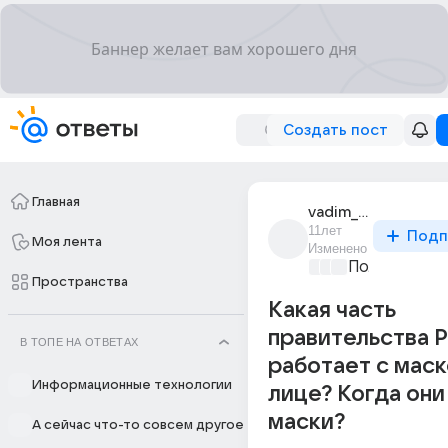
Создать пост
Главная
vadim_ershov_138
11лет
Подп
Моя лента
Изменено
Политически
Пространства
Какая часть
правительства 
В ТОПЕ НА ОТВЕТАХ
работает с маск
Информационные технологии
лице? Когда они
маски?
А сейчас что-то совсем другое