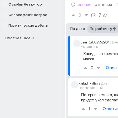
О любви без купюр
мнения
#россия
#
0
7
Философский вопрос
Политические дебаты
По дате
По рейтингу
Смотреть все
user_190025529
11ле
Мыслитель
Хасиды по кремлю 
масок
0
Ответ
karbid_kaltsiia
11лет
Просветленный
Потерпи немного, щ
придет, укол сделае
1
Ответи