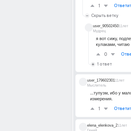
1
Ответи
Скрыть ветку
user_90502450
11лет
Мудрец
я вот сижу, подп
кулаками, читаю и
0
Отве
1 ответ
user_179602301
11лет
Мыслитель
...тупузм, ибо у мало
измерения.
1
Ответи
elena_elenkova_2
11лет
Гений