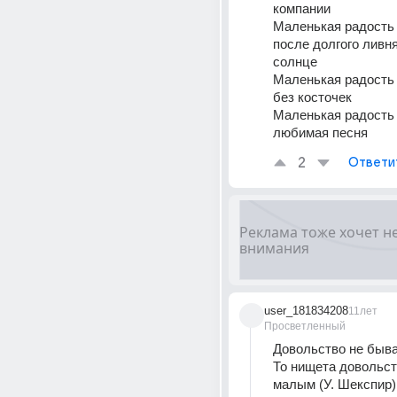
компании
Маленькая радость -
после долгого ливн
солнце
Маленькая радость -
без косточек
Маленькая радость -
любимая песня
2
Ответи
user_181834208
11лет
Просветленный
Довольство не быва
То нищета довольст
малым (У. Шекспир)