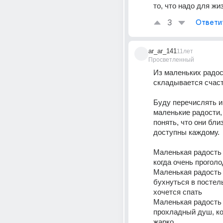
то, что надо для жи
3
Ответи
ar_ar_141
11лет
Просветленный
Из маленьких радос
складывается счас
Буду перечислять и
маленькие радости,
понять, что они близ
доступны каждому.
Маленькая радость э
когда очень прогол
Маленькая радость э
бухнуться в постель
хочется спать
Маленькая радость э
прохладный душ, ког
жарко