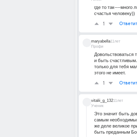
где то так----много 
счастья человеку))
1
Ответи
maryabella
11лет
Профи
Довольствоваться те
и быть счастливым. 
только для тебя мало
этого не имеет.
1
Ответи
vitalii_g_132
11лет
Ученик
Это значит быть до
самым необходимым
же деле великое пр
быть преданным Богу