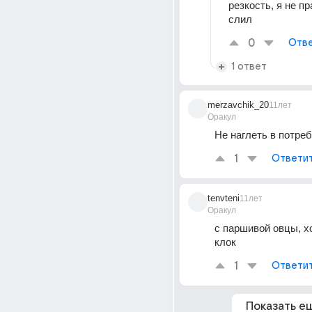
резкость, я не пра
слил
0
Отве
1 ответ
merzavchik_20
11лет
Оракул
Не наглеть в потреб
1
Ответи
tenvteni
11лет
Оракул
с паршивой овцы, х
клок
1
Ответи
Показать е