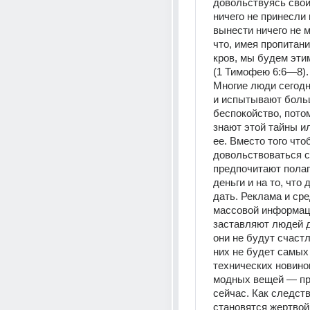
довольствуясь свои
ничего не принесли в
вынести ничего не м
что, имея пропитани
кров, мы будем эти
(1 Тимофею 6:6—8).
Многие люди сегодн
и испытывают боль
беспокойство, потом
знают этой тайны ил
ее. Вместо того что
довольствоваться св
предпочитают полаг
деньги и на то, что д
дать. Реклама и сре
массовой информац
заставляют людей д
они не будут счастл
них не будет самых
технических новинок
модных вещей — пр
сейчас. Как следств
становятся жертвой 