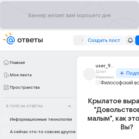
Создать пост
Главная
user_90502450
11лет
Подп
Моя лента
Изменено
Философский в
Пространства
Крылaтое выра
В ТОПЕ НА ОТВЕТАХ
"Довольство
малым", как эт
Информационные технологии
Вы?
А сейчас что-то совсем другое