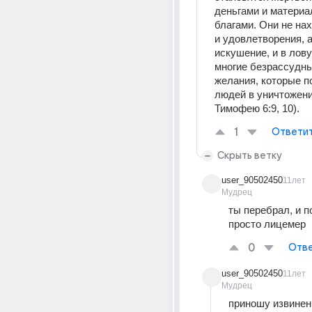
деньгами и материа
благами. Они не нах
и удовлетворения, а
искушение, и в ловуш
многие безрассудны
желания, которые п
людей в уничтожение
Тимофею 6:9, 10).
1
Ответи
Скрыть ветку
user_90502450
11лет
Мудрец
ты перебрал, и по
просто лицемер
0
Отве
user_90502450
11лет
Мудрец
приношу извинени