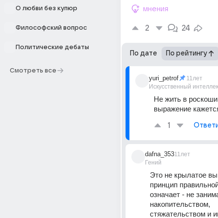
О любви без купюр
мнения
2
24
Философский вопрос
Политические дебаты
По дате
По рейтингу
Смотреть все
yuri_petrof
11лет
Искусственный интелле
Не жить в роскоши..
выражение кажетс
1
Ответ
dafna_353
11лет
Гений
Это не крылатое выр
принцип правильной
означает - не занима
накопительством, 
стяжательством и и