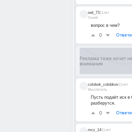
owl_73
11лет
Гений
вопрос в чем?
0
Ответи
colobok_colobkov
11лет
Мыслитель
Пусть подаёт иск в 
разберутся.
0
Ответи
mcz_14
11лет