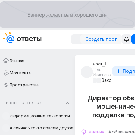
Создать пост
Главная
user_195041008
11лет
Подп
Моя лента
Изменено
Закон и поряд
Пространства
Директор обв
В ТОПЕ НА ОТВЕТАХ
мошенниче
подделке по
Информационные технологии
А сейчас что-то совсем другое
мнения
#обвиняем