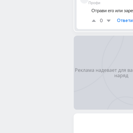
Профи
Отрави его или зар
0
Ответи