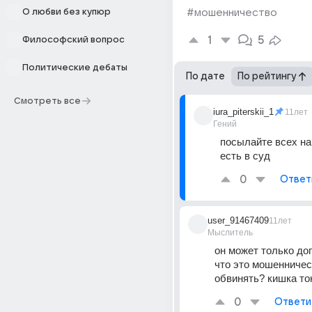
О любви без купюр
#мошенничество
1
5
Философский вопрос
Политические дебаты
По дате
По рейтингу
Смотреть все
iura_piterskii_1
11лет
Гений
посылайте всех на 
есть в суд
0
Ответ
user_91467409
11лет
Мыслитель
он может только до
что это мошенничест
обвинять? кишка то
0
Ответи