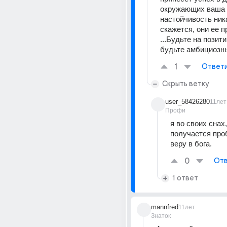
окружающих ваша 
настойчивость ника
скажется, они ее п
...Будьте на позити
будьте амбициозны 
1
Ответ
Скрыть ветку
user_58426280
11лет
Профи
я во своих снах,
получается про
веру в бога.
0
Отв
1 ответ
mannfred
11лет
Знаток