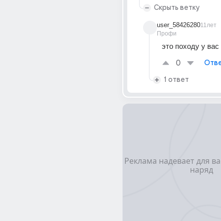
Скрыть ветку
user_58426280
11лет
Профи
это походу у вас
0
Отве
1 ответ