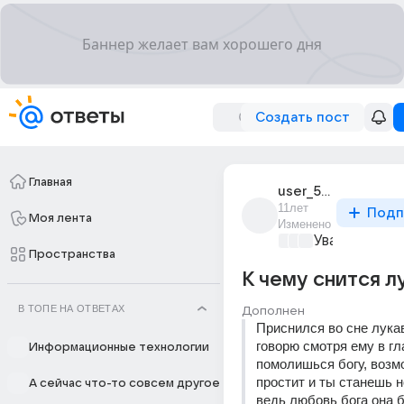
Создать пост
Главная
user_58426280
11лет
Подп
Моя лента
Изменено
Уважаемый м
Пространства
К чему снится л
В ТОПЕ НА ОТВЕТАХ
Дополнен
Приснился во сне лукав
говорю смотря ему в гла
Информационные технологии
помолишься богу, возмо
простит и ты станешь 
А сейчас что-то совсем другое
ведь любовь бога она бе