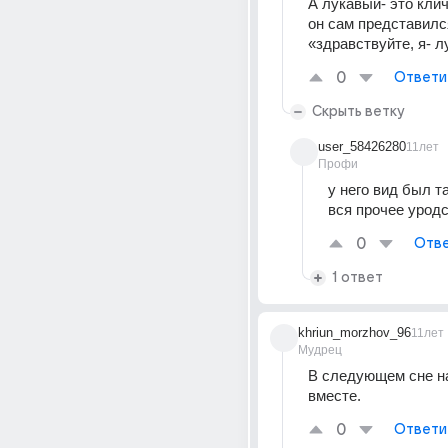
А лукавый- это клич
он сам представился
«здравствуйте, я- л
0
Ответи
Скрыть ветку
user_58426280
11лет
Профи
у него вид был та
вся прочее уродс
0
Отве
1 ответ
khriun_morzhov_96
11лет
Мудрец
В следующем сне на
вместе.
0
Ответи