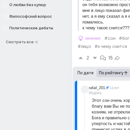
он тебя возможно прости
О любви без купюр
мне в лицо показал фиг
нет, а я ему сказал а я 
Философский вопрос
помалюсь. 
к чему такое снится???
Политические дебаты
мнения
#сон
#бог
Смотреть все
#лицо
#к чему снится
2
15
По дате
По рейтингу
rafail_201
11лет
Мудрец
Этот сон очень хор
благу вам Вы не по
козням, не отрекли
Бога и правильно с
упертость и настой
принесет успех в д