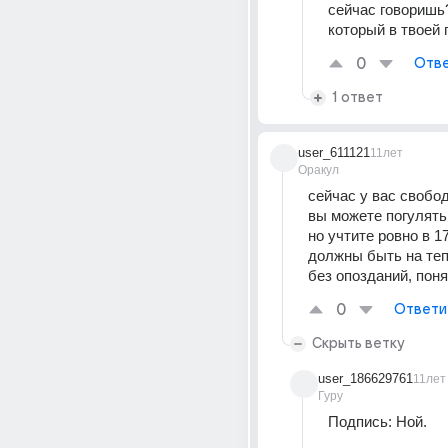
сейчас говоришь?
который в твоей 
0
Отве
1 ответ
user_611121
11лет
Оракул
сейчас у вас свобо
вы можете погулять
но учтите ровно в 17
должны быть на те
без опозданий, поня
0
Ответи
Скрыть ветку
user_186629761
11лет
Гуру
Подпись: Ной.