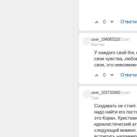
0
Ответи
user_194083110
11лет
Мастер
У каждого свой бог, 
свои чувства, любов
своя, это невозмож
0
Ответи
user_103733460
11лет
Гуру
Создавать не стоит. 
надо найти его пост
это Коран. Христиан
идеалистический ат
следующий момент.
встретить например 