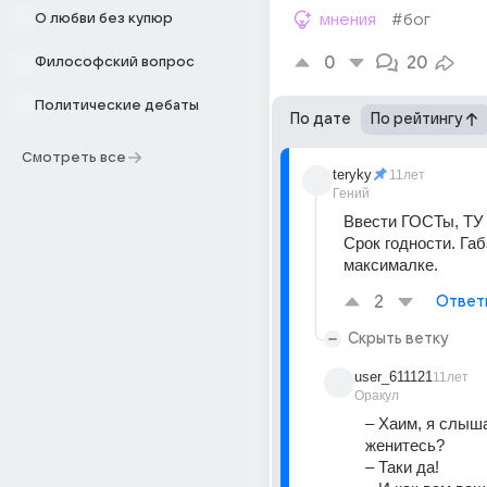
О любви без купюр
мнения
#бог
0
20
Философский вопрос
Политические дебаты
По дате
По рейтингу
Смотреть все
teryky
11лет
Гений
Ввести ГОСТы, ТУ д
Срок годности. Габ
максималке.
2
Ответ
Скрыть ветку
user_611121
11лет
Оракул
– Хаим, я слыша
женитесь?
– Таки да!