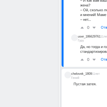
– И как вам ваш
жена?
– Ой, сколько л
и мнений! Маме 
– нет...
0
Отв
user_186629761
11ле
Гуру
Да, но тогда и г
стандартизиров
0
Отв
chelovek_1809
11лет
Гений
Пустая затея.