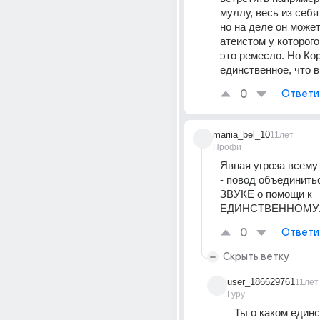
муллу, весь из себя 
но на деле он может
атеистом у которого
это ремесло. Но Кор
единственное, что в
0
Ответи
mariia_bel_10
11лет
Профи
Явная угроза всему
- повод объединитьс
ЗВУКЕ о помощи к 
ЕДИНСТВЕННОМУ..
0
Ответи
Скрыть ветку
user_186629761
11лет
Гуру
Ты о каком единс