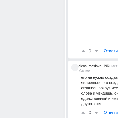
0
Ответи
alena_maslova_196
11лет
Мастер
его не нужно создав
являешься его созда
оглянись вокруг, исс
слова и увидишь, он
единственный и неп
другого нет
0
Ответи