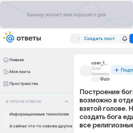
Создать пост
Главная
user_186629761
11лет
Подп
Моя лента
Изменено
Философский 
Пространства
Построение бог
возможно в отд
В ТОПЕ НА ОТВЕТАХ
взятой голове. Н
Информационные технологии
создать бога ед
все религиозны
А сейчас что-то совсем другое