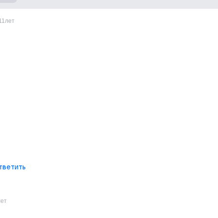
11лет
тветить
лет