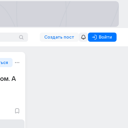
Создать пост
Войти
ться
ом. А