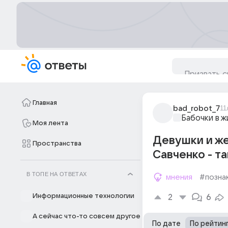
Главная
bad_robot_7
11
Бабочки в 
Моя лента
Девушки и же
Пространства
Савченко - та
В ТОПЕ НА ОТВЕТАХ
мнения
#позна
Информационные технологии
2
6
А сейчас что-то совсем другое
По дате
По рейтин