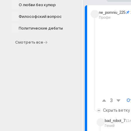
О любви без купюр
ne_pomniu_225
Философский вопрос
Профи
Политические дебаты
Смотреть все
3
О
Скрыть ветку
bad_robot_7
11
Гений