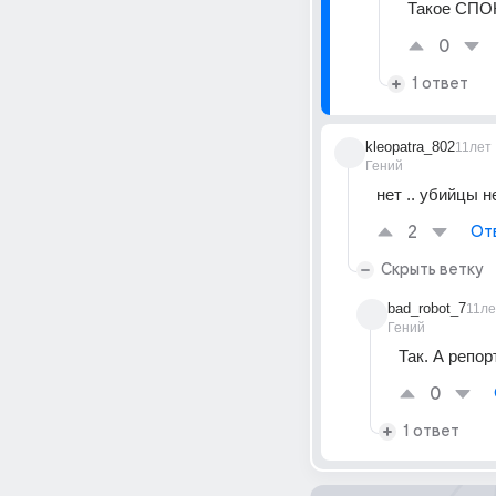
Такое СПОК
0
1 ответ
kleopatra_802
11лет
Гений
нет .. убийцы 
2
От
Скрыть ветку
bad_robot_7
11ле
Гений
Так. А репор
0
1 ответ