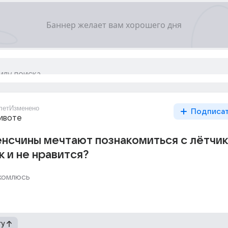
лет
Изменено
Подписа
животе
нсчины мечтают познакомиться с лётчик
к и не нравится?
комлюсь
гу