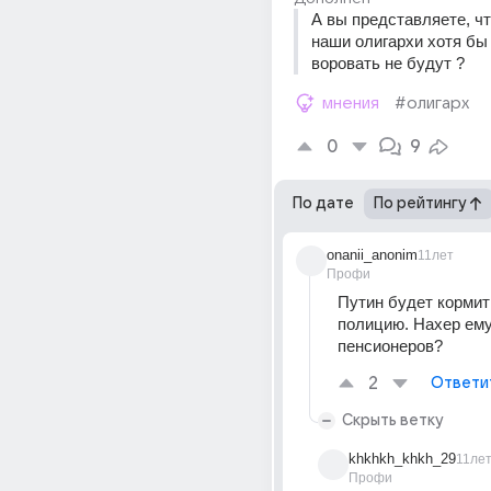
А вы представляете, что
наши олигархи хотя бы 
воровать не будут ?
мнения
#олигарх
0
9
По дате
По рейтингу
onanii_anonim
11лет
Профи
Путин будет кормить
полицию. Нахер ему
пенсионеров?
2
Ответи
Скрыть ветку
khkhkh_khkh_29
11ле
Профи