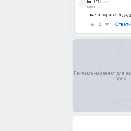
iar_127
11лет
Мастер
как говорится 5 даду
0
Ответи