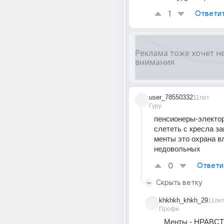
1
Ответи
user_78550332
11лет
Гуру
пенсионеры-электор
слететь с кресла за
менты это охрана вл
недовольных
0
Ответи
Скрыть ветку
khkhkh_khkh_29
11ле
Профи
Менты - НРАВС