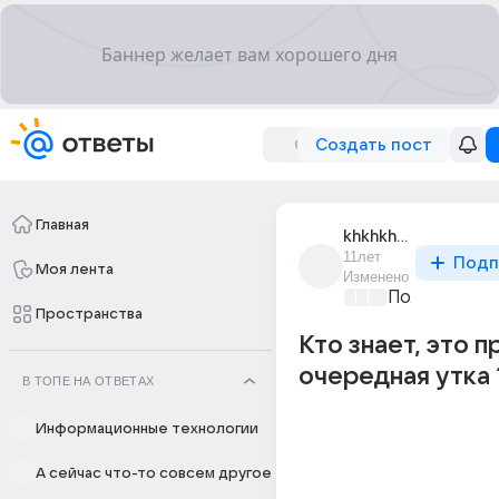
Создать пост
Главная
khkhkh_khkh_29
11лет
Подп
Моя лента
Изменено
Политически
Пространства
Кто знает, это п
очередная утка 
В ТОПЕ НА ОТВЕТАХ
Информационные технологии
А сейчас что-то совсем другое