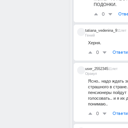
ПОДОНКИ.
0
Отве
tatiana_vedenina_9
11лет
Гений
Херня.
0
Ответи
user_2552345
11лет
Оракул
Ясно.. надо ждать зн
страшного в стране..
пенсионеры пойдут 
голосовать.. и я их 
понимаю..
0
Ответи