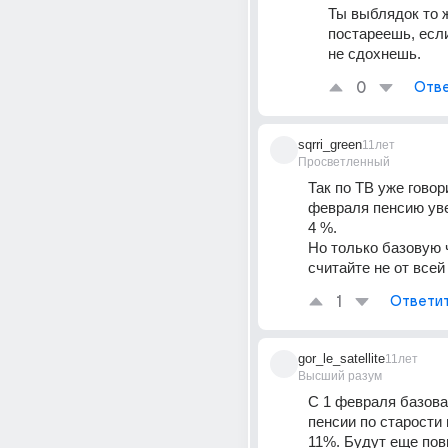
Ты выблядок то ж
постареешь, если
не сдохнешь.
0
Отве
sqrri_green
11лет
Просветленный
Так по ТВ уже говори
февраля пенсию увел
4 %.
Но только базовую ч
считайте не от все
1
Ответи
gor_le_satellite
11лет
Высший разум
С 1 февраля базовая
пенсии по старости 
11%. Будут еще по