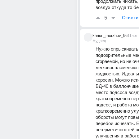
продолжать чихать, 
воздух откуда то бе
5
Ответи
khriun_morzhov_96
11лет
Мудрец
Нужно опрыскивать 
подозрительные мес
сгораемой, но не оче
легковоспламеняющ
жидкостью. Идеальн
керосин. Можно исп
ВД-40 в баллончике.
место подсоса возду
кратковременно пер
подсос, и работа мо
кратковременно улу
обороты могут повы
перебои исчезать. Е
негерметичностей не
улучшения в работе 