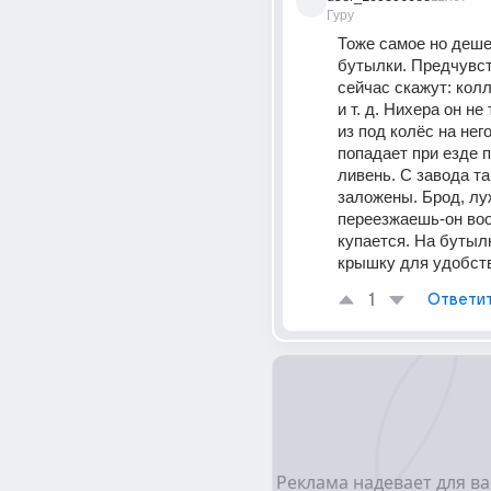
Гуру
Тоже самое но деше
бутылки. Предчувст
сейчас скажут: колл
и т. д. Нихера он не 
из под колёс на нег
попадает при езде п
ливень. С завода та
заложены. Брод, лу
переезжаешь-он воо
купается. На бутылк
крышку для удобств
1
Ответи