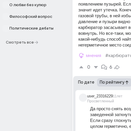
появлением пузырей. Если
О любви без купюр
значит идет утечка. Конеч
газовой трубы, в ней избы
Философский вопрос
давление и пузыри видно с
карбюратор засасывает в
Политические дебаты
вовнутрь. Но все-таки, мо
какой-нибудь способ найт
Смотреть все
негерметичное место сое
мнения
#карбюрат
0
6
По дате
По рейтингу
user_23316229
11лет
Просветленный
Да просто снять возд
заведенной заткнуть 
Если сразу глохнуть 
целом герметично, е