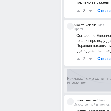
так явно выражены.
3
Ответи
nikolay_kolesik
11лет
Профи
Согласен с Евгение
говорит про воду да
Порошин находил та
где подсасывал воз
2
Ответи
comrad_mauser
11лет
Искусственный интеллект
купить балончик "бы