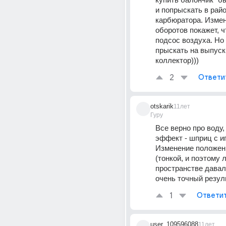
и попрыскать в райо
карбюратора. Измен
оборотов покажет, чт
подсос воздуха. Но г
прыскать на выпуск
коллектор)))
2
Ответи
otskarik
11лет
Гуру
Все верно про воду,
эффект - шприц с иг
Изменение положени
(тонкой, и поэтому л
пространстве давало
очень точный резуль
1
Ответи
user_109596088
11лет