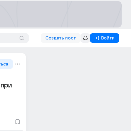
Создать пост
Войти
ться
 при