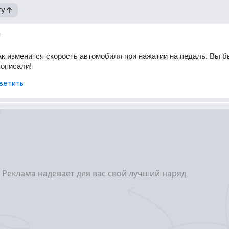
гу
т
как изменится скорость автомобиля при нажатии на педаль. Вы бы
 описали!
ветить