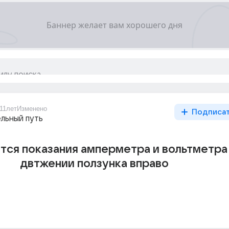
11лет
Изменено
Подписа
льный путь
тся показания амперметра и вольтметра
двтжении ползунка вправо