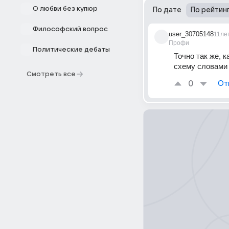
О любви без купюр
По дате
По рейтин
Философский вопрос
user_30705148
11ле
Профи
Политические дебаты
Точно так же, 
схему словами
Смотреть все
0
От