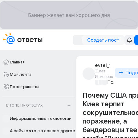
Создать пост
Главная
evtei_1
11лет
Подп
Моя лента
Изменено
Политически
Пространства
Почему США при
Киев терпит
В ТОПЕ НА ОТВЕТАХ
сокрушительно
Информационные технологии
поражение, а
бандеровцы тве
А сейчас что-то совсем другое