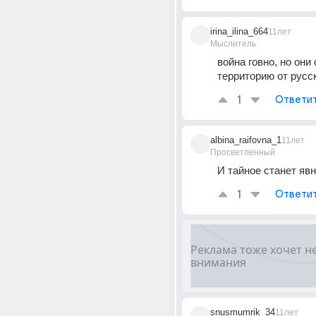
irina_ilina_664
11лет
Мыслитель
война говно, но они 
территорию от русс
1
Ответи
albina_raifovna_1
11лет
Просветленный
И тайное станет яв
1
Ответи
snusmumrik_34
11лет