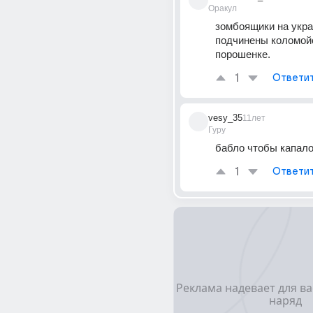
Оракул
зомбоящики на укра
подчинены коломойс
порошенке.
1
Ответи
vesy_35
11лет
Гуру
бабло чтобы капал
1
Ответи