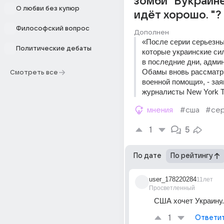
зомби "Вукраин
О любви без купюр
идёт хорошо. "?
Философский вопрос
Дополнен
«После серии серьезны
Политические дебаты
которые украинские си
в последние дни, админ
Обамы вновь рассматри
Смотреть все
военной помощи», - зая
журналисты New York T
мнения
#сша
#се
1
5
По дате
По рейтингу
user_178220284
11лет
Просветленный
США хочет Украину.
1
Ответи