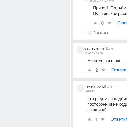
Высший разум
Привет!! Подъём 
Пушкинской расп
0
Отве
1 ответ
cat_scientist
11лет
Мыслитель
Не помню я сплю!!!
2
Ответи
freken_bond
11лет
Гений
что рядом с кладбищ
посторонний не ходит
...тишина)
1
Ответи