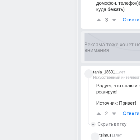
домофон, телефон)))
куда бежать)
3
Ответи
tania_18601
11лет
Искусственный интеллект
Радует, что сплю и н
реагирую!
Источник:
Привет!
2
Ответи
Скрыть ветку
tsimus
11лет