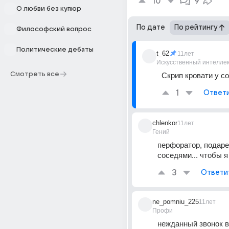
10
9
О любви без купюр
По дате
По рейтингу
Философский вопрос
Политические дебаты
t_62
11лет
Искусственный интелле
Смотреть все
Скрип кровати у со
1
Ответ
chlenkor
11лет
Гений
перфоратор, подаре
соседями... чтобы я 
3
Ответи
ne_pomniu_225
11лет
Профи
нежданный звонок в 