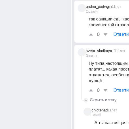
andrei_podvigin
11лет
Оракул
так санкции еды кас
космической отрас
0
Ответи
sveta_sladkaya_1
11лет
Знаток
Ну типа настоящим 
платят... какая прос
откажется, особенно
душой
0
Ответи
Скрыть ветку
chiotenad
11лет
Гений
А ты настоящая 