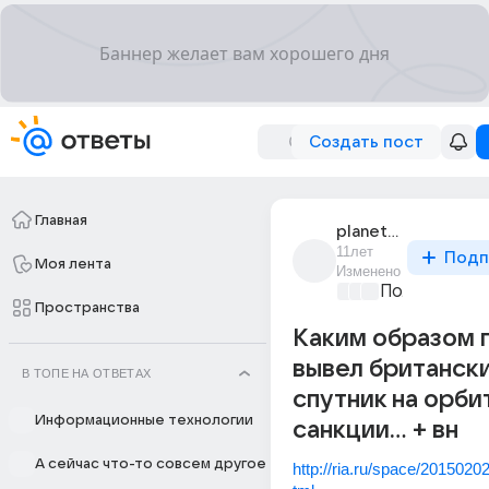
Создать пост
Главная
planeta_druzei
11лет
Подп
Моя лента
Изменено
Политически
Пространства
Каким образом 
вывел британск
В ТОПЕ НА ОТВЕТАХ
спутник на орби
Информационные технологии
санкции... + вн
А сейчас что-то совсем другое
http://ria.ru/space/201502