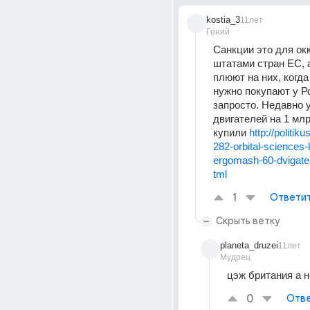
kostia_3
11лет
Гений
Санкции это для ок
штатами стран ЕС, 
плюют на них, когда 
нужно покупают у Ро
запросто. Недавно 
двигателей на 1 млр
купили 
http://politik
282-orbital-sciences-
ergomash-60-dvigatel
tml
1
Ответи
Скрыть ветку
planeta_druzei
11лет
Мудрец
цэж британия а 
0
Отве