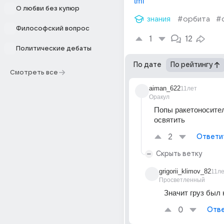
tml
О любви без купюр
знания
#орбита
#
Философский вопрос
1
12
Политические дебаты
По дате
По рейтингу
Смотреть все
aiman_622
11лет
Оракул
Попы ракетоносител
освятить
2
Ответи
Скрыть ветку
grigorii_klimov_82
11л
Просветленный
Значит груз был
0
Отве