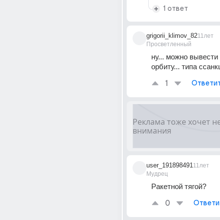
1 ответ
grigorii_klimov_82
11лет
Просветленный
ну... можно вывести 
орбиту... типа ссанк
1
Ответи
user_191898491
11лет
Мудрец
Ракетной тягой?
0
Ответи