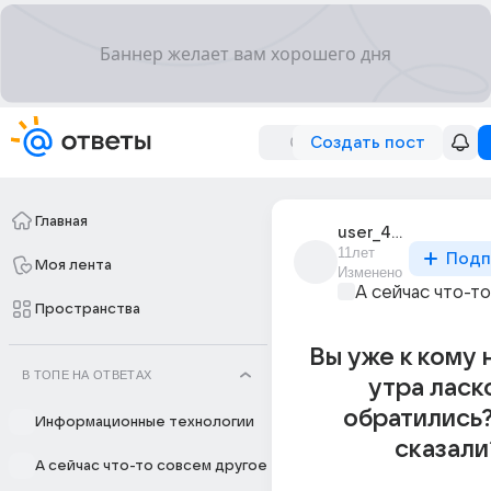
Создать пост
Главная
user_45847733
11лет
Подп
Моя лента
Изменено
А сейчас что-т
Пространства
Вы уже к кому 
В ТОПЕ НА ОТВЕТАХ
утра ласк
обратились?
Информационные технологии
сказали
А сейчас что-то совсем другое