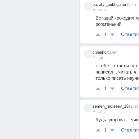
puzatyi_pukhgalter
11лет
Мастер
Вставай крокодил м
рогатенький
1
Ответи
chlenkor
11лет
Гений
к тебе... ответы вот 
написал... читать я н
только писать научи
1
Ответи
semen_moiseev_16
11лет
Мастер
будь здорова.... чи
1
Ответи