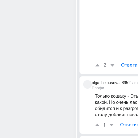
2
Ответи
olga_belousova_895
11ле
Профи
Только кошаку - Эть,
какой. Но очень ласк
обидится и к разгро
столу добавит пов
1
Ответи