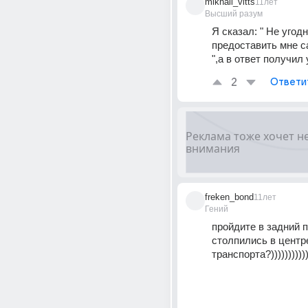
mikhail_vitts
11лет
Высший разум
Я сказал: " Не угодн
предоставить мне с
",а в ответ получил 
2
Ответи
freken_bond
11лет
Гений
пройдите в задний п
столпились в центре
транспорта?)))))))))))