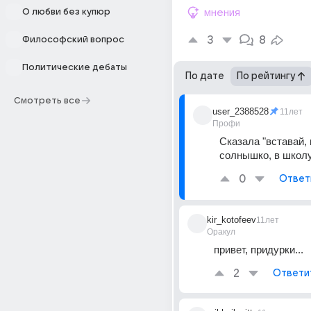
О любви без купюр
мнения
3
8
Философский вопрос
Политические дебаты
По дате
По рейтингу
Смотреть все
user_2388528
11лет
Профи
Сказала "вставай, 
солнышко, в школу
0
Ответ
kir_kotofeev
11лет
Оракул
привет, придурки...
2
Ответи