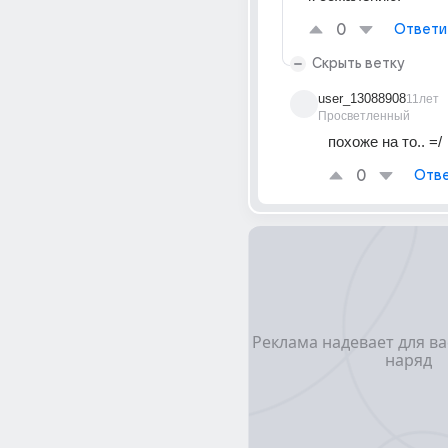
0
Ответи
Скрыть ветку
user_13088908
11лет
Просветленный
похоже на то.. =/
0
Отве