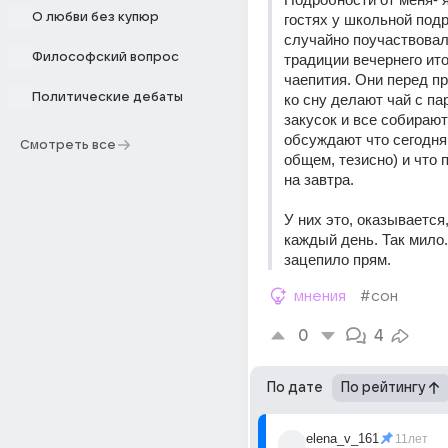
О любви без купюр
гостях у школьной подру
случайно поучаствовала
Философский вопрос
традиции вечернего ито
чаепития. Они перед пр
Политические дебаты
ко сну делают чай с па
закусок и все собираютс
обсуждают что сегодня 
Смотреть все
общем, тезисно) и что 
на завтра. 
У них это, оказывается,
каждый день. Так мило.
зацепило прям.
мнения
#сон
0
4
По дате
По рейтингу
elena_v_161
11лет