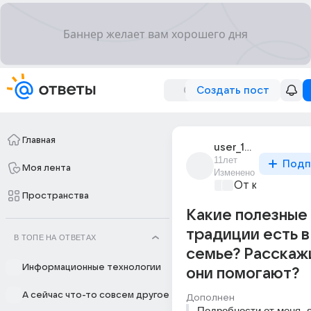
Создать пост
Главная
user_13088908
11лет
Подп
Моя лента
Изменено
От колыбели 
Пространства
Какие полезные
традиции есть 
В ТОПЕ НА ОТВЕТАХ
семье? Расскажи
Информационные технологии
они помогают?
А сейчас что-то совсем другое
Дополнен
Подробности от меня- я