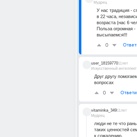
Мудрец
У нас традиция - с
в 22 часа, независи
возраста (нас 6 чел
Польза огромная - 
высыпаемся!!!
0
Ответ
user_18159770
11лет
Искусственный интеллект
Друг другу помогаем
вопросах
0
Ответи
vitaminka_349
11лет
Мудрец
люди не те что рань
таких ценностей се
к сожалению.