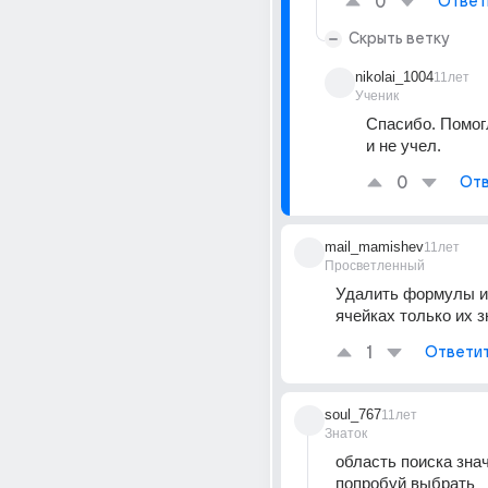
0
Ответ
Скрыть ветку
nikolai_1004
11лет
Ученик
Спасибо. Помогл
и не учел.
0
Отв
mail_mamishev
11лет
Просветленный
Удалить формулы и 
ячейках только их з
1
Ответи
soul_767
11лет
Знаток
область поиска знач
попробуй выбрать