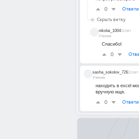
0
Ответи
Скрыть ветку
nikolai_1004
11лет
Ученик
Спасибо!
0
Отве
sasha_sokolov_726
11лет
Ученик
находить в excel мо
вручную ищя.
0
Ответи