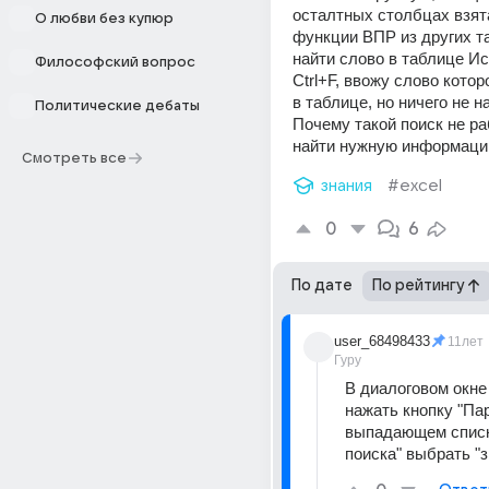
осталтных столбцах взят
О любви без купюр
функции ВПР из других та
найти слово в таблице Ис
Философский вопрос
Ctrl+F, ввожу слово которо
в таблице, но ничего не на
Политические дебаты
Почему такой поиск не раб
найти нужную информаци
Смотреть все
знания
#excel
0
6
По дате
По рейтингу
user_68498433
11лет
Гуру
В диалоговом окне 
нажать кнопку "Пар
выпадающем списк
поиска" выбрать "