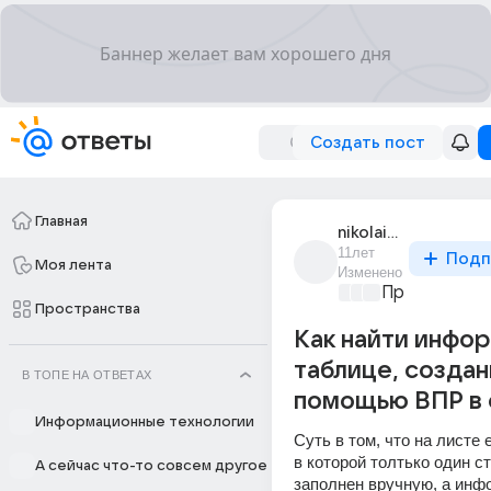
Создать пост
Главная
nikolai_1004
11лет
Подп
Моя лента
Изменено
Программир
Пространства
Как найти инфо
таблице, создан
В ТОПЕ НА ОТВЕТАХ
помощью ВПР в 
Информационные технологии
Суть в том, что на листе е
в которой толтько один ст
А сейчас что-то совсем другое
заполнен вручную, а инфо