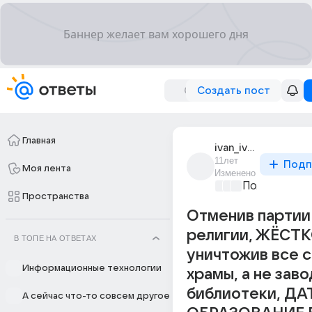
Создать пост
Главная
ivan_ivanov_48341
11лет
Подп
Моя лента
Изменено
Политически
Пространства
Отменив партии
религии, ЖЁСТ
В ТОПЕ НА ОТВЕТАХ
уничтожив все с
Информационные технологии
храмы, а не заво
библиотеки, ДА
А сейчас что-то совсем другое