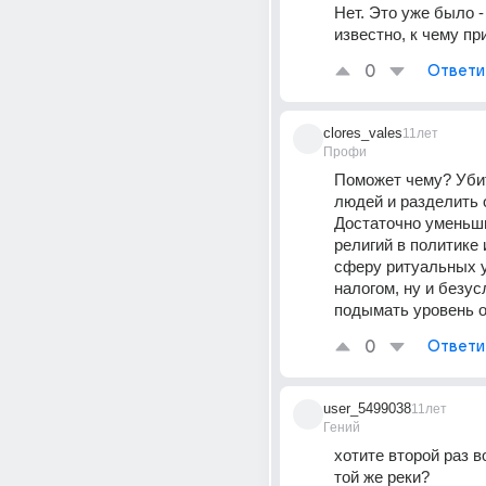
Нет. Это уже было -
известно, к чему пр
0
Ответи
clores_vales
11лет
Профи
Поможет чему? Уби
людей и разделить о
Достаточно уменьши
религий в политике 
сферу ритуальных ус
налогом, ну и безус
подымать уровень о
0
Ответи
user_5499038
11лет
Гений
хотите второй раз во
той же реки?