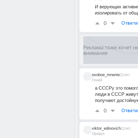
И верующих активис
изолировать от общ
0
Ответи
osoboe_mnenie
11лет
Гений
а СССРу это помогл
люди в СССР живут 
получают достойну
0
Ответи
viktor_edinovich
11лет
Оракул