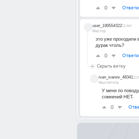
0
Ответи
user_190554322
11лет
Мастер
это уже проходили в 
дурак чтоль?
0
Ответи
Скрыть ветку
ivan_ivanov_48341
11
Мыслитель
У меня по поводу 
сомнений НЕТ.
0
Отве