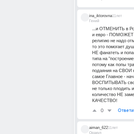
ina_iktorovna
11лет
Гений
...и ОТМЕНИТЬ в Ро
и евро - ПОМОЖЕТ
религию не надо отм
то это помогает душ
НЕ фанатеть и попам
типа на "построение
потому как попы тра
подаяния на СВОИ н
самое Главное - нач
ВОСПИТЫВАТЬ своих
не только плодить их
количество НЕ заме
КАЧЕСТВО!
0
Ответи
aiman_622
11лет
Оракул