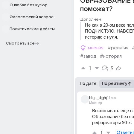
ОБРАЗОВАНИЕ 
О любви без купюр
поможет?
Философский вопрос
Дополнен
Не как в 20-ом веке пол
Политические дебаты
ПОДЧИСТУЮ, НАВСЕГД
историю с нуля.
Смотреть все
мнения
#религия
#завод
#история
1
9
По дате
По рейтингу
hfgjf_djghj
11лет
Мастер
Воспитывать еще на
Образование без сов
реформаторы 90-х.
1
Ответи