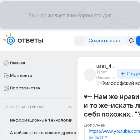
Создать пост
Главная
user_49875271
11лет
Подп
Моя лента
Изменено
Философский в
Пространства
♥~ Нам же нрави
и то же-искать 
В ТОПЕ НА ОТВЕТАХ
себя похожих.. "
Информационные технологии
Дополнен
https://www.youtube.c
А сейчас что-то совсем другое
5kTwztlY