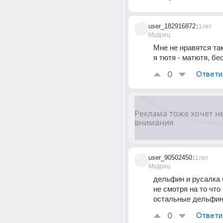
user_182916872
11лет
Мудрец
Мне не нравятся так
я тютя - матютя, бе
0
Ответи
user_90502450
11лет
Мудрец
дельфин и русалка 
не смотря на то что п.
остальные дельфи
0
Ответи