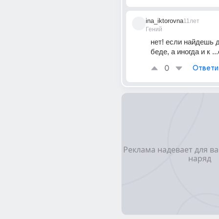
ina_iktorovna
11лет
Гений
нет! если найдешь д
беде, а иногда и к .
0
Ответи