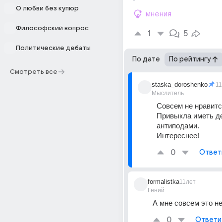
О любви без купюр
мнения
Философский вопрос
1
5
Политические дебаты
По дате
По рейтингу
Смотреть все
staska_doroshenko
1
Мыслитель
Совсем не нравитс
Привыкла иметь де
антиподами.
Интереснее!
0
Ответ
formalistka
11лет
Гений
А мне совсем это не
0
Ответи