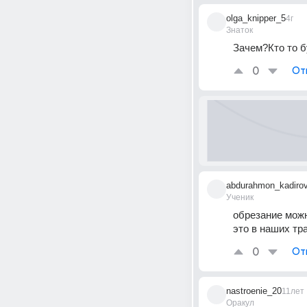
olga_knipper_5
4г
Знаток
Зачем?Кто то б
0
От
abdurahmon_kadiro
Ученик
обрезание можн
это в наших тр
0
От
nastroenie_20
11лет
Оракул