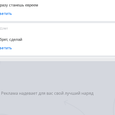
 сразу станешь евреем
ветить
11лет
брят, сделай
ветить