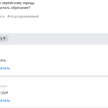
 еврейскому народу.
делать обрезание?
ога
#подозреваемый
гу
ать.
етить
т
ллект
 )(уй
етить