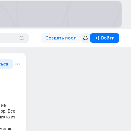
Создать пост
Войти
ться
не 
ор. Все 
икто из 
читаю 