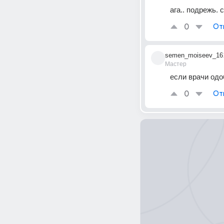
ага.. подрежь.
0
От
semen_moiseev_16
Мастер
если врачи одо
0
От