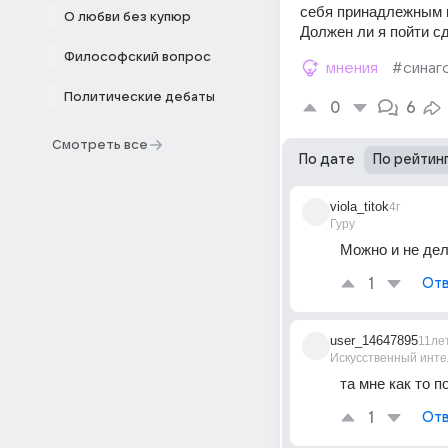
себя принадлежным к
О любви без купюр
Должен ли я пойти с
Философский вопрос
мнения
#синаг
Политические дебаты
0
6
Смотреть все
По дате
По рейтин
viola_titok
4г
Гуру
Можно и не дел
1
Отв
user_14647895
11ле
Искусственный инте
та мне как то по
1
Отв