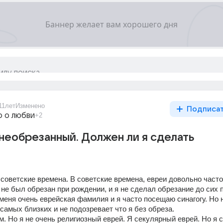
11лет
Изменено
Подписа
о о любви
+2
я необрезанный. Должен ли я сделать
советские времена. В советские времена, евреи довольно часто 
не был обрезан при рождении, и я не сделал обрезание до сих п
 меня очень еврейская фамилия и я часто посещаю синагогу. Но н
самых близких и не подозревает что я без обреза.
. Но я не очень религиозный еврей. Я секулярный еврей. Но я с