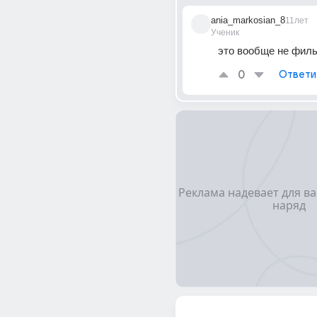
ania_markosian_8
11лет
Ученик
это вообще не фил
0
Ответи