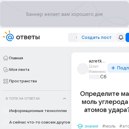
Создать пост
Главная
azretkulova
11лет
Подп
Моя лента
Изменено
Сборная До
Пространства
Определите ма
В ТОПЕ НА ОТВЕТАХ
моль углерода
атомов удара
Информационные технологии
А сейчас что-то совсем другое
знания
#моль
#ат