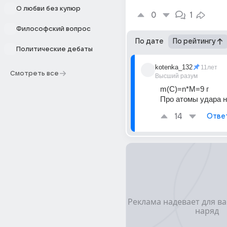
О любви без купюр
0
1
Философский вопрос
По дате
По рейтингу
Политические дебаты
kotenka_132
11лет
Смотреть все
Высший разум
m(C)=n*M=9 г
Про атомы удара не
14
Отве