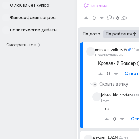
О любви без купюр
мнения
0
6
Философский вопрос
Политические дебаты
По дате
По рейтингу
Смотреть все
odinokii_volk_505
11л
Просветленный
Кровавый Боксер ))
0
Ответ
Скрыть ветку
joken_hig_vorfen
11л
Гуру
ха
0
Отв
aleksei_13284
11лет