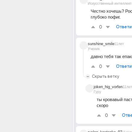
Искусственный интеллект
Честно хочешь? Рос
глубоко пофиг.
0
Ответи
sunshine_smile
11лет
Ученик
давно тебя так епак
0
Ответи
Скрыть ветку
joken_hig_vorfen
11ле
Гуру
ты кровавый паст
скоро
0
Отве