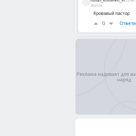
ruslan_kostenko_97
11лет
Знаток
Кровавый пастор
0
Ответи