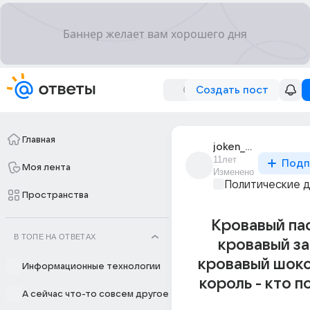
Создать пост
Главная
joken_hig_vorfen
11лет
Подп
Моя лента
Изменено
Политические 
Пространства
Кровавый па
В ТОПЕ НА ОТВЕТАХ
кровавый за
кровавый шок
Информационные технологии
король - кто 
А сейчас что-то совсем другое