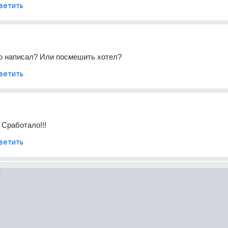
ветить
о написал? Или посмешить хотел?
ветить
! Сработало!!!
ветить