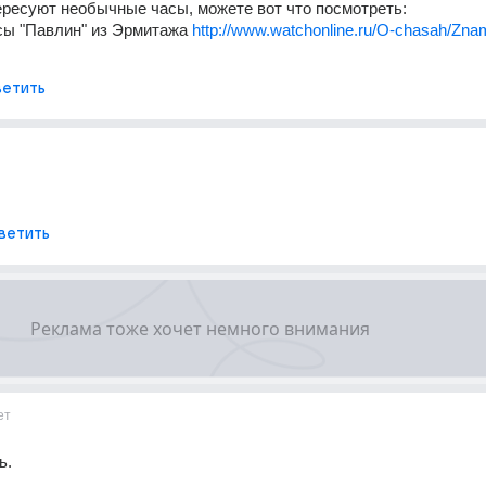
ересуют необычные часы, можете вот что посмотреть:
ы "Павлин" из Эрмитажа 
http://www.watchonline.ru/O-chasah/Zna
етить
ветить
ет
ь.