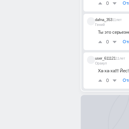
0
От
dafna_353
11лет
Гений
Ты это серьезн
0
От
user_611121
11лет
Оракул
Ха-ха-ха!!! Йес
0
От