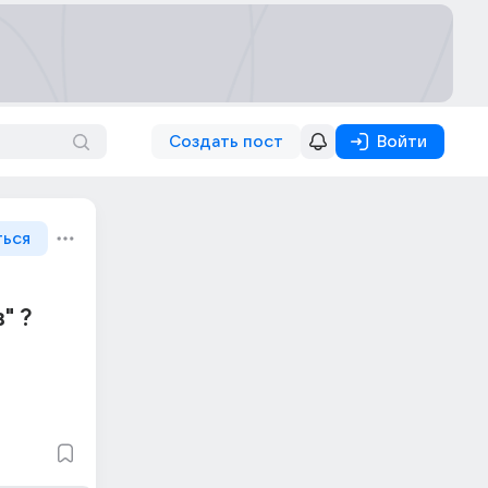
Создать пост
Войти
ться
" ?