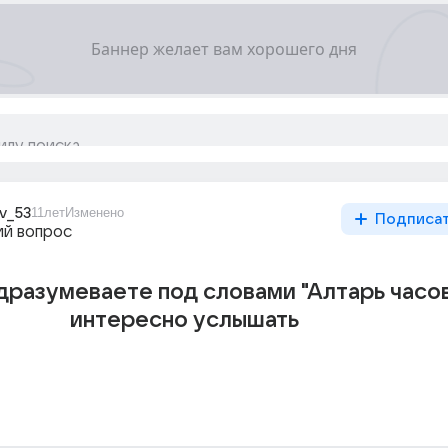
ev_53
11лет
Изменено
Подписа
й вопрос
дразумеваете под словами "Алтарь часов
интересно услышать