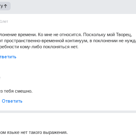
гу
11лет
лонение времени. Ко мне не относится. Поскольку мой Творец, 
т пространственно-временной континуум, в поклонении не нужда
ребности кому-либо поклоняться нет.
тветить
т
ез тебя смешно.
Ответить
ком языке нет такого выражения.