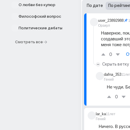
О любви без купюр
По дате
По рейтин
Философский вопрос
user_23892988
Оракул
Политические дебаты
Наверное, пок
создавший это
Смотреть все
меня тоже пот
0
О
Скрыть ветку
dafna_353
11ле
Гений
Не чуди. Б
0
lar_ka
11лет
Гений
Ничего. В русс