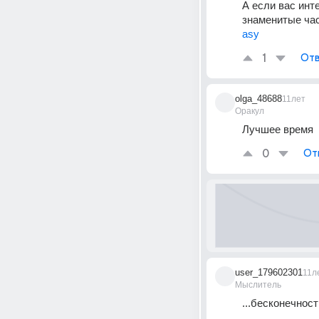
А если вас инт
знаменитые час
asy
1
Отв
olga_48688
11лет
Оракул
Лучшее время
0
От
user_179602301
11л
Мыслитель
...бесконечност