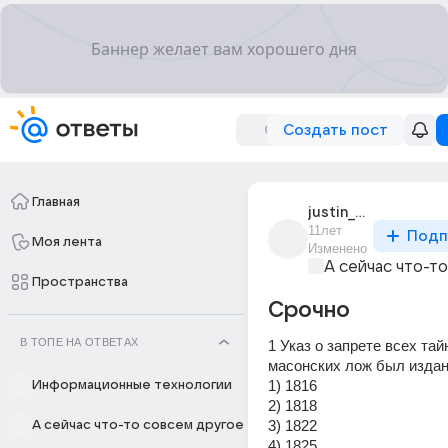
Создать пост
Главная
justin_bizzle
11лет
Подп
Моя лента
Изменено
А сейчас что-т
Пространства
Срочно
В ТОПЕ НА ОТВЕТАХ
1 Указ о запрете всех тай
масонских лож был издан
1) 1816
Информационные технологии
2) 1818
3) 1822
А сейчас что-то совсем другое
4) 1825