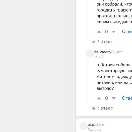
они собрали, что
голодать тварюга 
проклят нелюдь в
своим выкидыш
0
Отве
1 ответ
tip_vrednyi
11лет
Гений
в Латвии собирал
гуманитарную по
жителям, одежду 
питания, или на с
вытряс?
0
Отве
1 ответ
oias
11лет
Мудрец