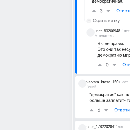
демократичная.
3
Ответ
Скрыть ветку
user_83206948
11лет
Мыслитель
Вы не правы.
Это они так несу
демократию миру
0
Отв
varvara_krasa_150
11лет
Гений
"демократия" как шл
больше заплатит- т
6
Ответи
user_178220284
11лет