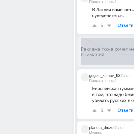
Просветленный
В Латвии намечаетс
суверенитетов.
5
Ответи
grigorii_klimov_82
11лет
Просветленный
Европейская гумман
в том, что надо безн
убивать русских лю
5
Ответи
planeta_druzei
11лет
Мудрец