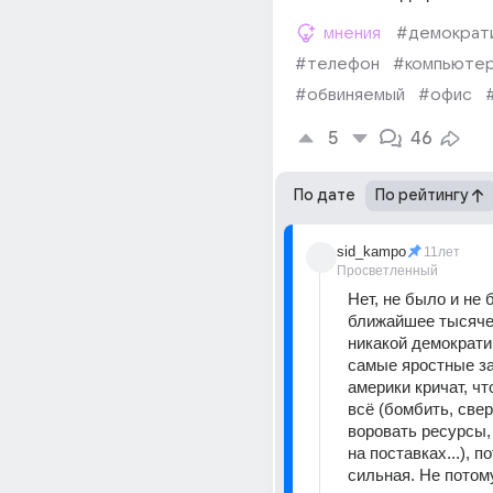
мнения
#демократ
#телефон
#компьюте
#обвиняемый
#офис
5
46
По дате
По рейтингу
sid_kampo
11лет
Просветленный
Нет, не было и не б
ближайшее тысяче
никакой демократии
самые яростные за
америки кричат, чт
всё (бомбить, сверг
воровать ресурсы,
на поставках...), по
сильная. Не потому,