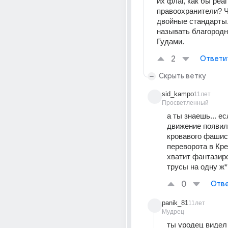
их флаг, как бы реа
правоохранители? Чт
двойные стандарты.
называть благородн
Гудами.
2
Ответи
Скрыть ветку
sid_kampo
11лет
Просветленный
а ты знаешь... ес
движение появил
кровавого фашист
переворота в Крем
хватит фантазиро
трусы на одну ж*
0
Отве
panik_81
11лет
Мудрец
ты уродец видел 