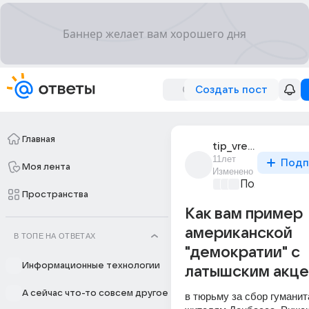
Создать пост
Главная
tip_vrednyi
11лет
Подп
Моя лента
Изменено
Политически
Пространства
Как вам пример
американской
В ТОПЕ НА ОТВЕТАХ
"демократии" с
Информационные технологии
латышским акце
А сейчас что-то совсем другое
в тюрьму за сбор гуманит