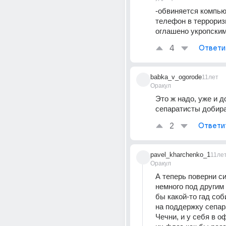
-обвиняется компьют
телефон в террориз
оглашено укропским 
4
Ответи
babka_v_ogorode
11лет
Оракул
Это ж надо, уже и д
сепаратисты добир
2
Ответи
pavel_kharchenko_1
11ле
Оракул
А теперь поверни с
немного под другим 
бы какой-то гад соб
на поддержку сепар
Чечни, и у себя в о