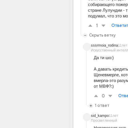
собирающего пожерт
стране Лулундии - т
подумал, что это м
1
Ответи
Скрыть ветку
sssrmoia_rodina
11лет
Искусственный интелл
Да ти шо:)
А давать кредиты
Щеневмерле, кото
вмерла-это разу
от МВФ?:)
0
Отве
1 ответ
sid_kampo
11лет
Просветленный
Новороссия есть,