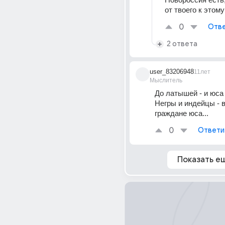
от твоего к этом
0
Отве
2 ответа
user_83206948
11лет
Мыслитель
До латышей - и юса
Негры и индейцы - в
граждане юса...
0
Ответи
Показать е