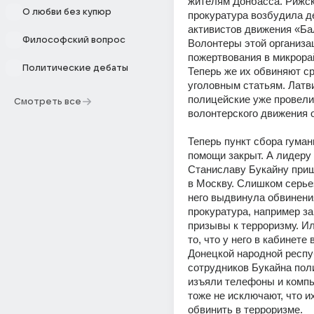
жителям Донбасса. Рижск
О любви без купюр
прокуратура возбудила де
активистов движения «Бал
Философский вопрос
Волонтеры этой организа
пожертвования в микрорай
Политические дебаты
Теперь же их обвиняют ср
уголовным статьям. Латви
полицейские уже провели 
Смотреть все
волонтерского движения 
Теперь пункт сбора гуман
помощи закрыт. А лидеру 
Станиславу Букайну приш
в Москву. Слишком серье
него выдвинула обвинени
прокуратура, например за
призывы к терроризму. Ил
то, что у него в кабинете 
Донецкой народной респуб
сотрудников Букайна пол
изъяли телефоны и компь
тоже не исключают, что их
обвинить в терроризме.