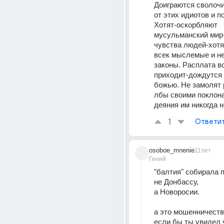
Доиграются сволочи
от этих идиотов и п
Хотят-оскорбляют 
мусульманский мир-
чувства людей-хотя
всек мыслемые и н
законы. Расплата вс
приходит-дождутся и
божью. Не замолят 
лбы своими поклона
деяния им никогда н
1
Ответи
osoboe_mnenie
11лет
Гений
"балтия" собирала 
не Донбассу,
а Новоросии.
а это мошенничест
если бы ты увидел 