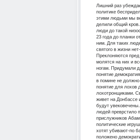
Лишний раз убежда
политике беспридел
этими людьми мы вед
делили общий кров. 
люди до такой низос
23 года до планки о
ним. Для таких люде
святого в жизни нет-
Преклоняются пред 
молятся на них и все
ногам. Придумали д
понятие демократия-
в помине не должно 
понятие для лохов д
лохотронщиками. Св
живет на Донбассе и
будут увековечены.
людей преврстило п
прислужников Абамы
политические игрушки
хотят убивают-по ба
положено демократи