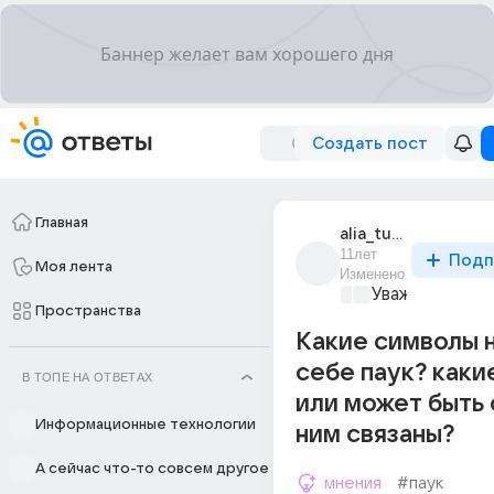
Создать пост
Главная
alia_tut_555
11лет
Подп
Моя лента
Изменено
Уважаемый ма
Пространства
Какие символы 
себе паук? каки
В ТОПЕ НА ОТВЕТАХ
или может быть 
Информационные технологии
ним связаны?
А сейчас что-то совсем другое
мнения
#паук