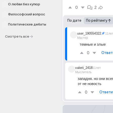
О любви без купюр
0
2
Философский вопрос
По дате
По рейтингу
Политические дебаты
user_190554322
11ле
Смотреть все
Мастер
темные и злые
0
Ответ
valerii_2418
11лет
Мыслитель
западня. но они всег
эт не новость
0
Ответи