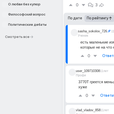
О любви без купюр
0
3
Философский вопрос
По дате
По рейтингу
Политические дебаты
sasha_sokolov_726
1
Ученик
Смотреть все
есть маленькие изм
которые не на что
0
Ответ
user_109710308
11лет
Профи
3770T греется меньш
хуже
0
Ответи
vlad_vladov_858
11лет