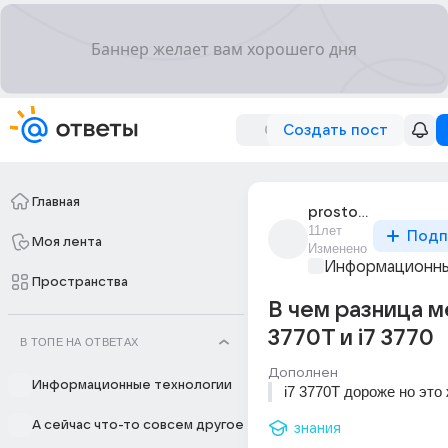
Создать пост
Главная
prosto_mister_4
11лет
Подп
Моя лента
Изменено
Информационны
Пространства
В чем разница м
3770T и i7 3770
В ТОПЕ НА ОТВЕТАХ
Дополнен
Информационные технологии
i7 3770T дороже но это 
А сейчас что-то совсем другое
знания