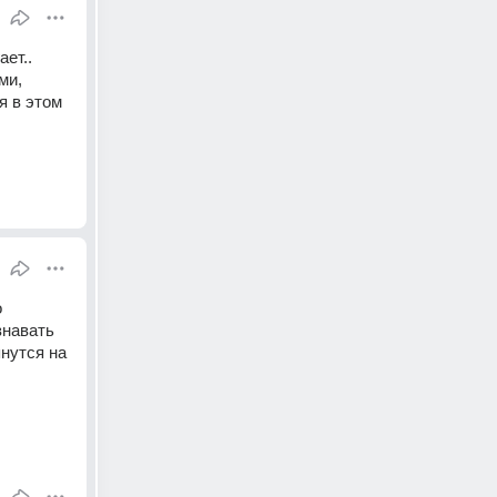
ет.. 
и, 
 в этом 
 
навать 
нутся на 