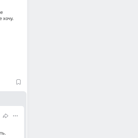
е 
 хочу. 
ь. 