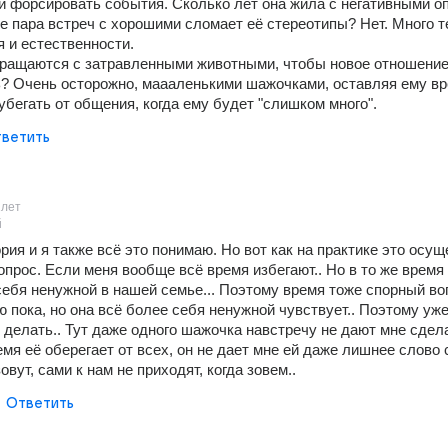
 форсировать события. Сколько лет она жила с негативными оп
 пара встреч с хорошими сломает её стереотипы? Нет. Много т
я и естественности. 
бращаются с затравленными животными, чтобы новое отношение
? Очень осторожно, маааленькими шажочками, оставляя ему вре
убегать от общения, когда ему будет "слишком много".
ветить
1лет
й
рия и я также всё это понимаю. Но вот как на практике это осуще
опрос. Если меня вообще всё время избегают.. Но в то же время 
себя ненужной в нашей семье... Поэтому время тоже спорный воп
ю пока, но она всё более себя ненужной чувствует.. Поэтому уже
 делать.. Тут даже одного шажочка навстречу не дают мне сделат
мя её оберегает от всех, он не дает мне ей даже лишнее слово ск
зовут, сами к нам не приходят, когда зовем..
Ответить