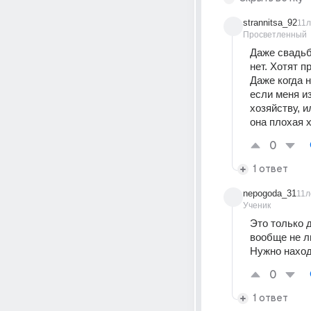
strannitsa_92
11л
Просветленный
Даже свадьбу
нет. Хотят п
Даже когда н
если меня из
хозяйству, и
она плохая х
0
1 ответ
nepogoda_31
11л
Ученик
Это только д
вообще не л
Нужно наход
0
1 ответ