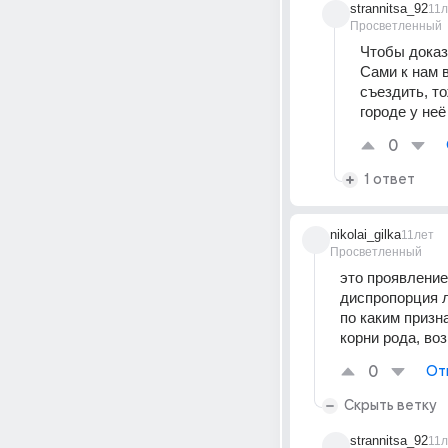
strannitsa_92
11л
Просветленный
Чтобы доказа
Сами к нам в
съездить, то
городе у неё
0
1 ответ
nikolai_gilka
11лет
Просветленный
это проявление
диспропорция л
по каким призн
корни рода, во
0
От
Скрыть ветку
strannitsa_92
11л