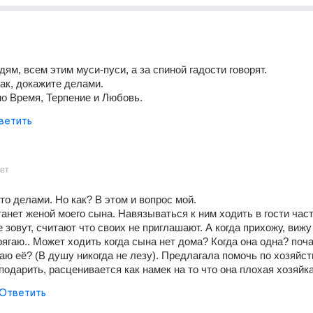
ям, всем этим муси-пуси, а за спиной гадости говорят.
так, докажите делами.
но Время, Терпение и Любовь.
ветить
ет
то делами. Но как? В этом и вопрос мой.
анет женой моего сына. Навязываться к ним ходить в гости част
е зовут, считают что своих не приглашают. А когда прихожу, вижу 
ягаю.. Может ходить когда сына нет дома? Когда она одна? поча
аю её? (В душу никогда не лезу). Предлагала помочь по хозяйству
подарить, расценивается как намек на то что она плохая хозяйка
Ответить