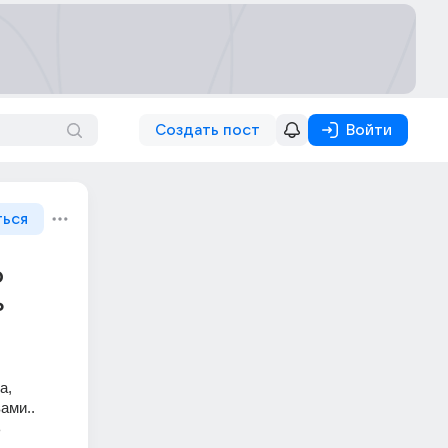
Создать пост
Войти
ться
о
ь
, 
ми.. 
 