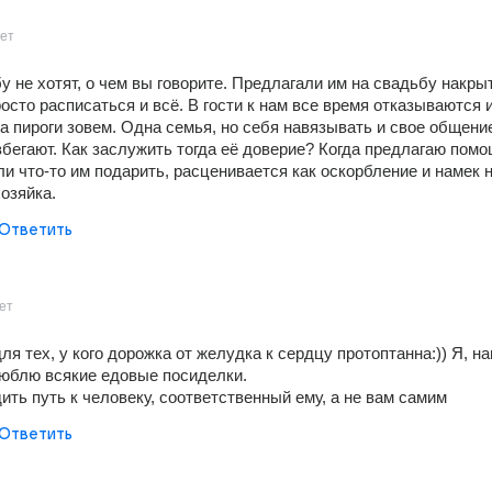
ет
 не хотят, о чем вы говорите. Предлагали им на свадьбу накрыт
росто расписаться и всё. В гости к нам все время отказываются и
а пироги зовем. Одна семья, но себя навязывать и свое общение 
бегают. Как заслужить тогда её доверие? Когда предлагаю помощ
ли что-то им подарить, расценивается как оскорбление и намек на
озяйка.
Ответить
ет
ля тех, у кого дорожка от желудка к сердцу протоптанна:)) Я, на
юблю всякие едовые посиделки. 
ить путь к человеку, соответственный ему, а не вам самим
Ответить