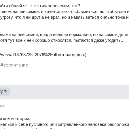
айти общий язык с этим человеком, как?
еном нашей семьи, и хочется как-то сблизиться, но чтобы она н
грозу, что я ей друг а не враг.. но и навязываться сильно тоже не
енами нашей семьи, вроде внешне нормально, но на самом деле 
отя тут все к ней хорошо относятся, пытаются даже угодить..
?w=wall13763735_2076%2Fall вот наглядно.)
#воспитание
гу
лет
 комментарии...
нельзя к себе пугливого или затравленного человека расположит