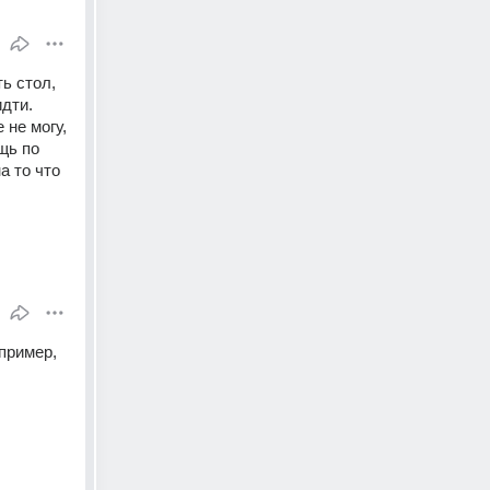
ь стол, 
дти. 
не могу, 
ь по 
 то что 
пример, 