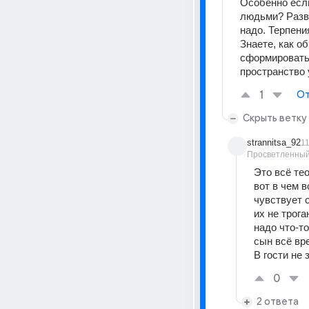
Особенно если
людьми? Разве
надо. Терпени
Знаете, как о
сформировать
пространство 
1
От
Скрыть ветку
strannitsa_92
1
Просветленны
Это всё тео
вот в чем в
чувствует 
их не трога
надо что-то
сын всё вре
В гости не 
0
2 ответа