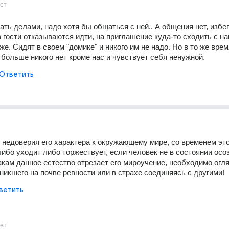
ет
ть делами, надо хотя бы общаться с ней.. А общения нет, избега
 гости отказываются идти, на приглашение куда-то сходить с нам
же. Сидят в своем "домике" и никого им не надо. Но в то же время
 больше никого нет кроме нас и чувствует себя ненужной.
Ответить
 недоверия его характера к окружающему мире, со временем это
ибо уходит либо торжествует, если человек не в состоянии осоз
акам данное естество отрезает его мироучение, необходимо огля
зникшего на почве ревности или в страхе соединяясь с другими!
ветить
ет