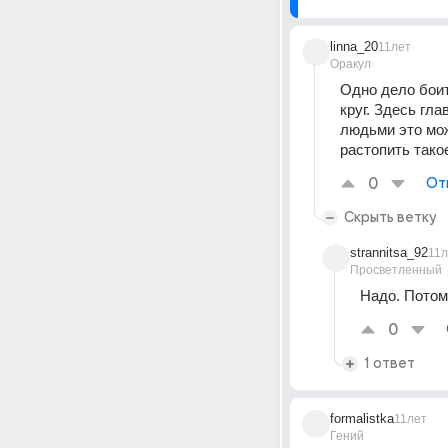
linna_20
11лет
Оракул
Одно дело боит
круг. Здесь гл
людьми это мож
растопить такое
0
От
Скрыть ветку
strannitsa_92
11л
Просветленный
Надо. Потом
0
1 ответ
formalistka
11лет
Гений