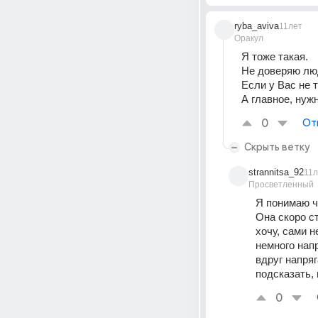
ryba_aviva
11лет
Оракул
Я тоже такая.
Не доверяю люд
Если у Вас не 
А главное, нуж
0
От
Скрыть ветку
strannitsa_92
11л
Просветленный
Я понимаю ч
Она скоро ст
хочу, сами н
немного напр
вдруг напряг
подсказать, 
0