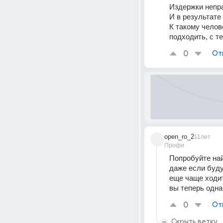
Издержки непра
И в результате 
К такому челов
подходить, с т
0
От
open_ro_2
11лет
Профи
Попробуйте найт
даже если буду
еще чаще ходить
вы теперь одна 
0
От
Скрыть ветку