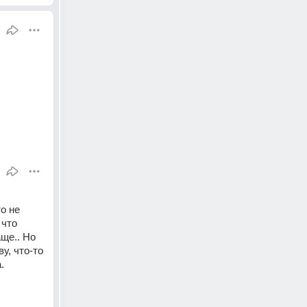
о не 
что 
ще.. Но 
, что-то 
.