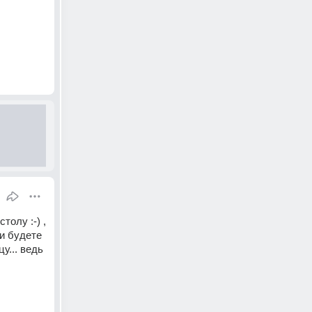
олу :-) , 
и будете 
... ведь 