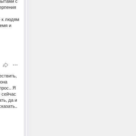
ытами с 
ерпения 
 к людям 
мя и 
ствить, 
она 
рос.. Я 
 сейчас 
ь, да и 
азать.. 