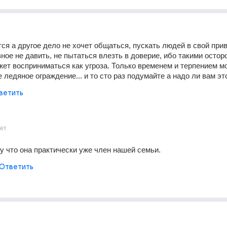
ся а другое дело не хочет общаться, пускать людей в свой прив
авное не давить, не пытаться влезть в доверие, ибо такими остор
ет восприниматься как угроза. Только временем и терпением мо
 ледяное ограждение... и то сто раз подумайте а надо ли вам это
ветить
ет
у что она практически уже член нашей семьи.
Ответить