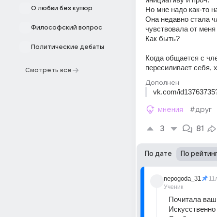
О любви без купюр
Но мне надо как-то н
Она недавно стала чл
Философский вопрос
чувствовала от меня у
Как быть?
Политические дебаты
Когда общается с чл
пересиливает себя, х
Смотреть все
Дополнен
vk.com/id13763735
мнения
#друг
3
81
По дате
По рейтин
nepogoda_31
11
Ученик
Почитала ваши
Искусственно 