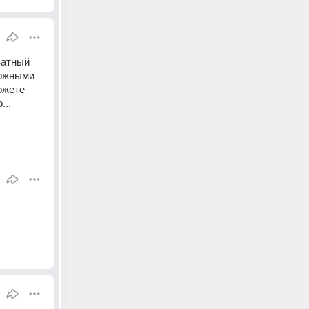
атный 
ожными 
жете 
...