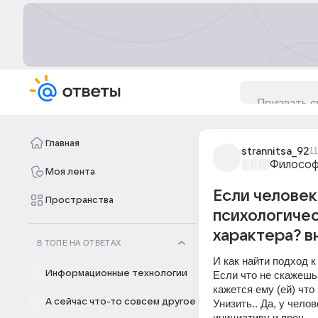
Главная
strannitsa_92
1
Философ
Моя лента
Если человек
Пространства
психологичес
характера? вн
В ТОПЕ НА ОТВЕТАХ
И как найти подход к
Информационные технологии
Если что не скажешь,
кажется ему (ей) что
А сейчас что-то совсем другое
Унизить.. Да, у чело
инициативу и проч.