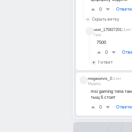
0
Ответи
Скрыть ветку
user_175827201
11лет
Гуру
7500
0
Отве
1 ответ
megaservis_3
11лет
Мудрец
msi gaming типа тако
тыщ 6 стоит
0
Ответи