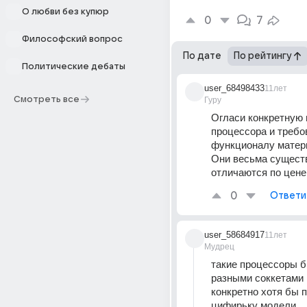
О любви без купюр
0
7
Философский вопрос
По дате
По рейтингу
Политические дебаты
user_68498433
11лет
Смотреть все
Гуру
Огласи конкретную 
процессора и требов
функционалу матери
Они весьма существ
отличаются по цене
0
Ответи
user_58684917
11лет
Мудрец
такие процессоры б
разными соккетами 
конкретно хотя бы п
цифирьку модели