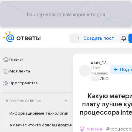
Создать пост
Главная
user_175827201
11лет
Подп
Моя лента
Изменено
Информационн
Пространства
Какую матер
В ТОПЕ НА ОТВЕТАХ
плату лучше ку
процессора intel
Информационные технологии
А сейчас что-то совсем другое
мнения
#процессо